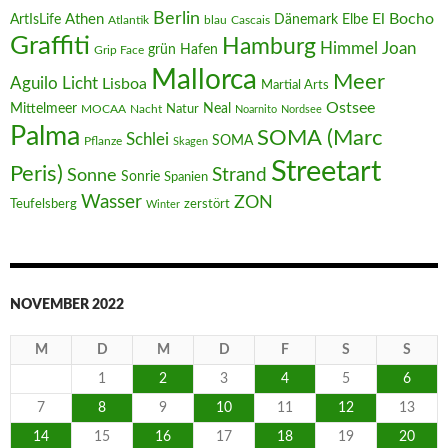
Berlin
El Bocho
Athen
ArtIsLife
Dänemark
Elbe
Atlantik
blau
Cascais
Graffiti
Hamburg
Joan
Himmel
Hafen
grün
Grip Face
Mallorca
Meer
Aguilo
Licht
Lisboa
Martial Arts
Ostsee
Mittelmeer
Neal
MOCAA
Nacht
Natur
Noarnito
Nordsee
Palma
SOMA (Marc
Schlei
SOMA
Pflanze
Skagen
Streetart
Peris)
Strand
Sonne
Sonrie
Spanien
Wasser
ZON
Teufelsberg
zerstört
Winter
NOVEMBER 2022
M
D
M
D
F
S
S
1
2
3
4
5
6
7
8
9
10
11
12
13
14
15
16
17
18
19
20