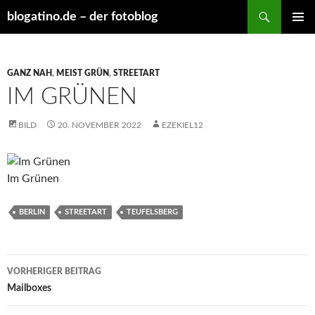
Suchen
blogatino.de – der fotoblog
ZUM
PRIMÄR
INHALT
MENÜ
SPRINGEN
GANZ NAH
,
MEIST GRÜN
,
STREETART
IM GRÜNEN
BILD
20. NOVEMBER 2022
EZEKIEL12
Im Grünen
BERLIN
STREETART
TEUFELSBERG
Beitragsnavigation
VORHERIGER BEITRAG
Mailboxes