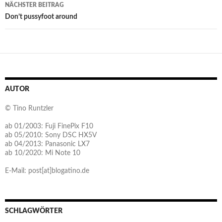
NÄCHSTER BEITRAG
Don’t pussyfoot around
AUTOR
© Tino Runtzler
ab 01/2003: Fuji FinePix F10
ab 05/2010: Sony DSC HX5V
ab 04/2013: Panasonic LX7
ab 10/2020: Mi Note 10
E-Mail: post[at]blogatino.de
SCHLAGWÖRTER