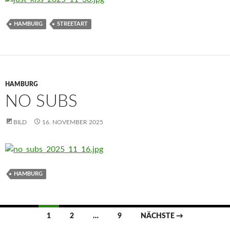
HAMBURG
STREETART
HAMBURG
NO SUBS
BILD
16. NOVEMBER 2025
HAMBURG
Beitragsnavigation
1
2
…
9
NÄCHSTE →