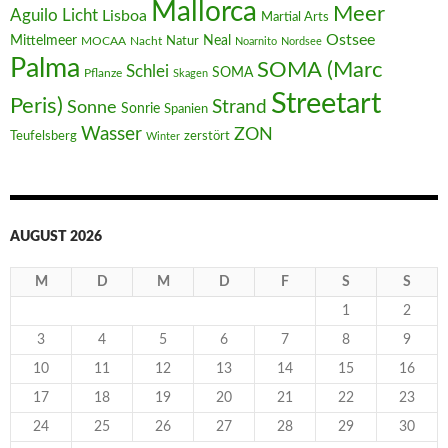
Mallorca
Meer
Aguilo
Licht
Lisboa
Martial Arts
Ostsee
Mittelmeer
Neal
MOCAA
Nacht
Natur
Noarnito
Nordsee
Palma
SOMA (Marc
Schlei
SOMA
Pflanze
Skagen
Streetart
Peris)
Strand
Sonne
Sonrie
Spanien
Wasser
ZON
Teufelsberg
zerstört
Winter
AUGUST 2026
M
D
M
D
F
S
S
1
2
3
4
5
6
7
8
9
10
11
12
13
14
15
16
17
18
19
20
21
22
23
24
25
26
27
28
29
30