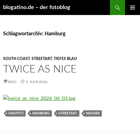
Suchen
blogatino.de – der fotoblog
ZUM
PRIMÄR
INHALT
MENÜ
SPRINGEN
Schlagwortarchiv: Hamburg
SOUTH COAST
,
STREETART
,
TIEFES BLAU
TWICE AS NICE
BILD
3. JUNI 2026
GRAFFITI
HAMBURG
STREETART
WASSER