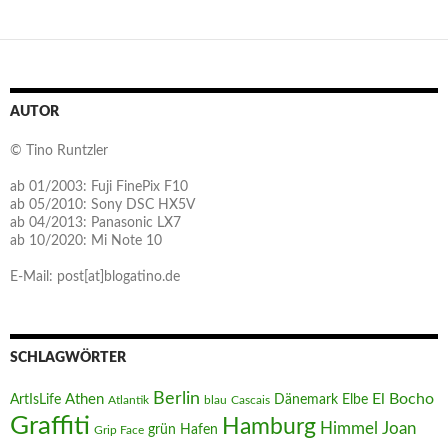
AUTOR
© Tino Runtzler
ab 01/2003: Fuji FinePix F10
ab 05/2010: Sony DSC HX5V
ab 04/2013: Panasonic LX7
ab 10/2020: Mi Note 10
E-Mail: post[at]blogatino.de
SCHLAGWÖRTER
Berlin
El Bocho
Athen
ArtIsLife
Dänemark
Elbe
Atlantik
blau
Cascais
Graffiti
Hamburg
Joan
Himmel
Hafen
grün
Grip Face