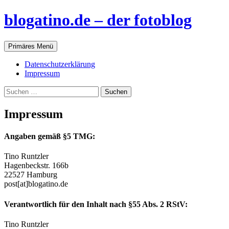
blogatino.de – der fotoblog
Suchen
Zum
Primäres Menü
Inhalt
springen
Datenschutzerklärung
Impressum
Suchen
nach:
Impressum
Angaben gemäß §5 TMG:
Tino Runtzler
Hagenbeckstr. 166b
22527 Hamburg
post[at]blogatino.de
Verantwortlich für den Inhalt nach §55 Abs. 2 RStV:
Tino Runtzler