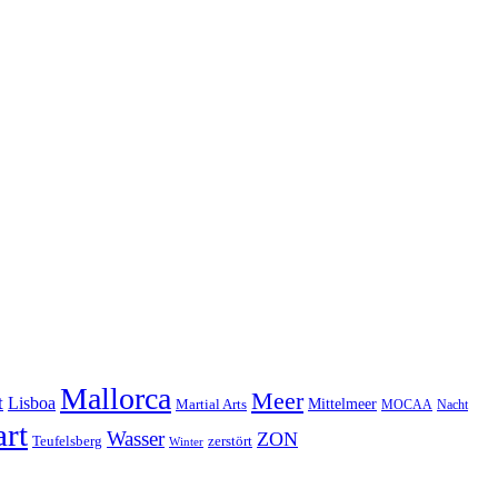
Mallorca
Meer
t
Lisboa
Mittelmeer
Martial Arts
MOCAA
Nacht
art
Wasser
ZON
Teufelsberg
zerstört
Winter