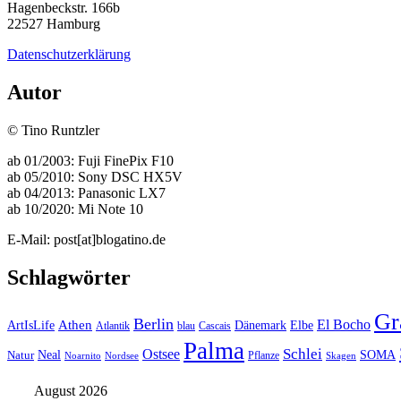
Hagenbeckstr. 166b
22527 Hamburg
Datenschutzerklärung
Autor
© Tino Runtzler
ab 01/2003: Fuji FinePix F10
ab 05/2010: Sony DSC HX5V
ab 04/2013: Panasonic LX7
ab 10/2020: Mi Note 10
E-Mail: post[at]blogatino.de
Schlagwörter
Gra
Berlin
El Bocho
Athen
ArtIsLife
Dänemark
Elbe
Atlantik
blau
Cascais
Palma
Ostsee
Schlei
SOMA
Neal
Natur
Pflanze
Noarnito
Nordsee
Skagen
August 2026