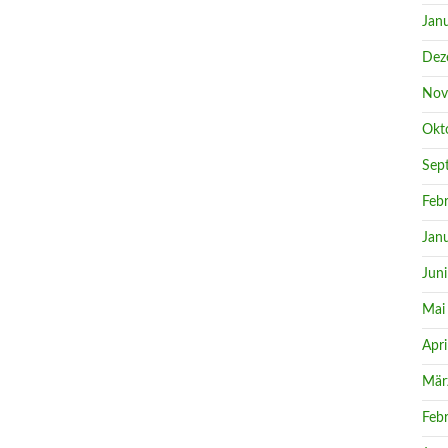
Jan
Dez
Nov
Okt
Sep
Feb
Jan
Jun
Mai
Apri
Mär
Feb