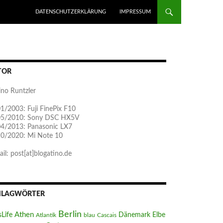
ZUM INHALT SPRINGEN
DATENSCHUTZERKLÄRUNG
IMPRESSUM
TOR
ino Runtzler
1/2003: Fuji FinePix F10
05/2010: Sony DSC HX5V
04/2013: Panasonic LX7
10/2020: Mi Note 10
il: post[at]blogatino.de
HLAGWÖRTER
Berlin
Athen
sLife
Dänemark
Elbe
Atlantik
blau
Cascais