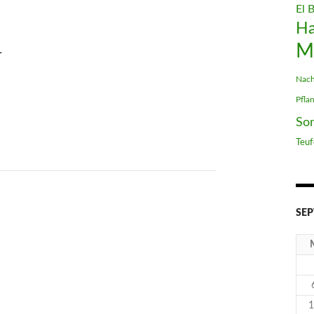
El 
H
L
M
Nach
Pfla
So
Teuf
SEP
1