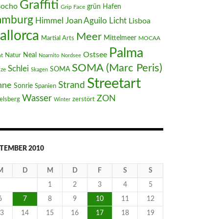
Graffiti
Bocho
Hafen
grün
Grip Face
amburg
Joan Aguilo
Himmel
Licht
Lisboa
allorca
Meer
Mittelmeer
Martial Arts
MOCAA
Palma
Ostsee
Neal
t
Natur
Noarnito
Nordsee
SOMA (Marc Peris)
Schlei
SOMA
nze
Skagen
Streetart
Strand
nne
Sonrie
Spanien
Wasser
ZON
elsberg
zerstört
Winter
TEMBER 2010
M
D
M
D
F
S
S
1
2
3
4
5
6
7
8
9
10
11
12
3
14
15
16
17
18
19