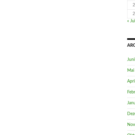
2
2
« Jul
AR
Jun
Mai
Apri
Feb
Jan
Dez
Nov