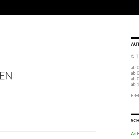
AU
© T
ab 0
EN
ab 
ab 
ab 
E-Ma
SC
ArtI