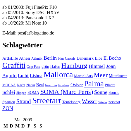
ab 01/2003: Fuji FinePix F10
ab 05/2010: Sony DSC HX5V
ab 04/2013: Panasonic LX7
ab 10/2020: Mi Note 10
E-Mail: post[at]blogatino.de
Schlagwörter
Berlin
El Bocho
Athen
ArtIsLife
Dänemark
Elbe
Atlantik
blau
Cascais
Graffiti
Hamburg
Himmel
Joan
Hafen
grün
Grip Face
Mallorca
Meer
Aguilo
Licht
Lisboa
Mittelmeer
Martial Arts
Palma
Ostsee
Neal
MOCAA
Nacht
Natur
Pflanze
Noarnito
Nordsee
SOMA (Marc Peris)
Sonne
Schlei
SOMA
Sonrie
Skagen
Streetart
Strand
Wasser
Spanien
Teufelsberg
zerstört
Winter
ZON
Mai 2009
M
D
M
D
F
S
S