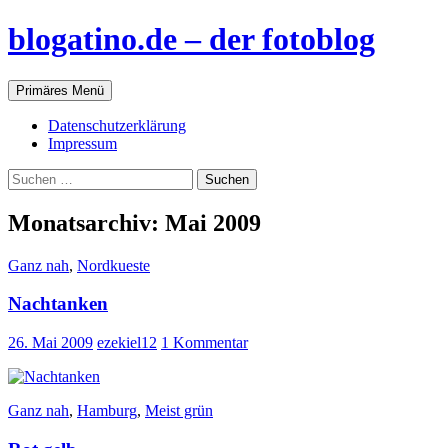
blogatino.de – der fotoblog
Suchen
Zum
Primäres Menü
Inhalt
springen
Datenschutzerklärung
Impressum
Suchen
nach:
Monatsarchiv: Mai 2009
Ganz nah
,
Nordkueste
Nachtanken
26. Mai 2009
ezekiel12
1 Kommentar
Ganz nah
,
Hamburg
,
Meist grün