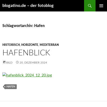
Suchen
blogatino.de – der fotoblog
ZUM
PRIMÄR
INHALT
MENÜ
SPRINGEN
Schlagwortarchiv: Hafen
HISTORISCH
,
HORIZONTE
,
MEDITERRAN
HAFENBLICK
BILD
20. DEZEMBER 2024
HAFEN