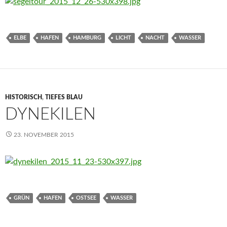
ELBE
HAFEN
HAMBURG
LICHT
NACHT
WASSER
HISTORISCH
,
TIEFES BLAU
DYNEKILEN
23. NOVEMBER 2015
GRÜN
HAFEN
OSTSEE
WASSER