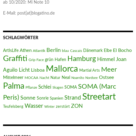
ab 10/2020: Mi Note 10
E-Mail: post[at]blogatino.de
SCHLAGWÖRTER
Berlin
El Bocho
Athen
ArtIsLife
Dänemark
Elbe
Atlantik
blau
Cascais
Graffiti
Hamburg
Joan
Himmel
Hafen
grün
Grip Face
Mallorca
Meer
Aguilo
Licht
Lisboa
Martial Arts
Ostsee
Mittelmeer
Neal
MOCAA
Nacht
Natur
Noarnito
Nordsee
Palma
SOMA (Marc
Schlei
SOMA
Pflanze
Skagen
Streetart
Peris)
Strand
Sonne
Sonrie
Spanien
Wasser
ZON
Teufelsberg
zerstört
Winter