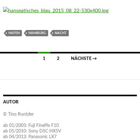
HAFEN
HAMBURG
NACHT
Beitragsnavigation
1
2
NÄCHSTE →
AUTOR
© Tino Runtzler
ab 01/2003: Fuji FinePix F10
ab 05/2010: Sony DSC HX5V
ab 04/2013: Panasonic LX7