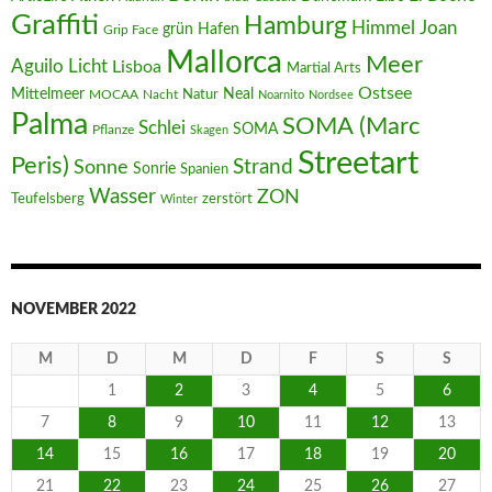
Graffiti
Hamburg
Joan
Himmel
Hafen
grün
Grip Face
Mallorca
Meer
Aguilo
Licht
Lisboa
Martial Arts
Ostsee
Mittelmeer
Neal
MOCAA
Nacht
Natur
Noarnito
Nordsee
Palma
SOMA (Marc
Schlei
SOMA
Pflanze
Skagen
Streetart
Peris)
Strand
Sonne
Sonrie
Spanien
Wasser
ZON
Teufelsberg
zerstört
Winter
NOVEMBER 2022
M
D
M
D
F
S
S
1
2
3
4
5
6
7
8
9
10
11
12
13
14
15
16
17
18
19
20
21
22
23
24
25
26
27