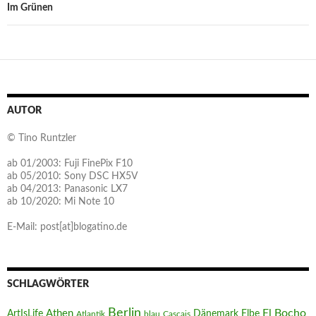
Im Grünen
AUTOR
© Tino Runtzler
ab 01/2003: Fuji FinePix F10
ab 05/2010: Sony DSC HX5V
ab 04/2013: Panasonic LX7
ab 10/2020: Mi Note 10
E-Mail: post[at]blogatino.de
SCHLAGWÖRTER
Berlin
El Bocho
Athen
ArtIsLife
Dänemark
Elbe
Atlantik
blau
Cascais