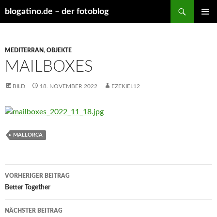
Suchen
blogatino.de – der fotoblog
ZUM
PRIMÄR
INHALT
MENÜ
SPRINGEN
MEDITERRAN
,
OBJEKTE
MAILBOXES
BILD
18. NOVEMBER 2022
EZEKIEL12
MALLORCA
Beitragsnavigation
VORHERIGER BEITRAG
Better Together
NÄCHSTER BEITRAG