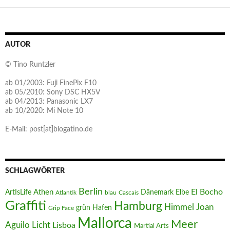
AUTOR
© Tino Runtzler
ab 01/2003: Fuji FinePix F10
ab 05/2010: Sony DSC HX5V
ab 04/2013: Panasonic LX7
ab 10/2020: Mi Note 10
E-Mail: post[at]blogatino.de
SCHLAGWÖRTER
Berlin
El Bocho
Athen
ArtIsLife
Dänemark
Elbe
Atlantik
blau
Cascais
Graffiti
Hamburg
Joan
Himmel
Hafen
grün
Grip Face
Mallorca
Meer
Aguilo
Licht
Lisboa
Martial Arts