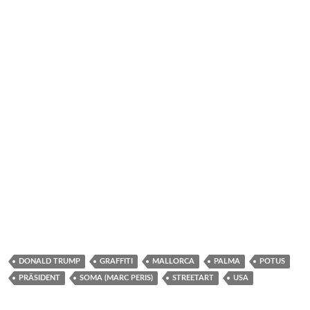
DONALD TRUMP
GRAFFITI
MALLORCA
PALMA
POTUS
PRÄSIDENT
SOMA (MARC PERIS)
STREETART
USA