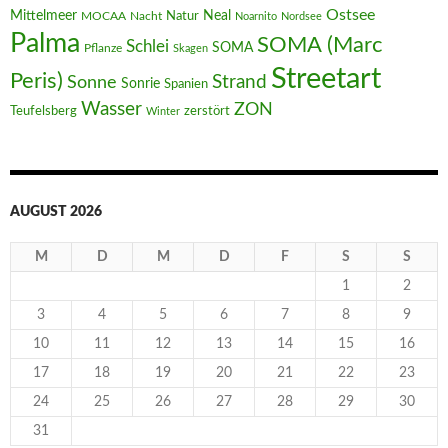
Ostsee
Mittelmeer
Neal
MOCAA
Nacht
Natur
Noarnito
Nordsee
Palma
SOMA (Marc
Schlei
SOMA
Pflanze
Skagen
Streetart
Peris)
Strand
Sonne
Sonrie
Spanien
Wasser
ZON
Teufelsberg
zerstört
Winter
AUGUST 2026
M
D
M
D
F
S
S
1
2
3
4
5
6
7
8
9
10
11
12
13
14
15
16
17
18
19
20
21
22
23
24
25
26
27
28
29
30
31