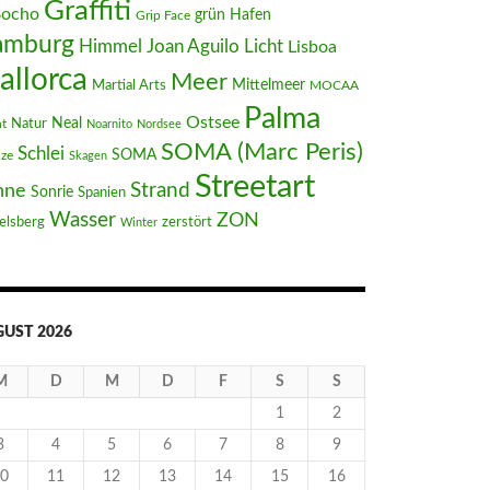
Graffiti
Bocho
Hafen
grün
Grip Face
amburg
Joan Aguilo
Himmel
Licht
Lisboa
allorca
Meer
Mittelmeer
Martial Arts
MOCAA
Palma
Ostsee
Neal
t
Natur
Noarnito
Nordsee
SOMA (Marc Peris)
Schlei
SOMA
nze
Skagen
Streetart
Strand
nne
Sonrie
Spanien
Wasser
ZON
elsberg
zerstört
Winter
UST 2026
M
D
M
D
F
S
S
1
2
3
4
5
6
7
8
9
0
11
12
13
14
15
16