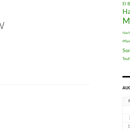
El 
H
M
W
Nach
Pfla
So
Teuf
AUG
1