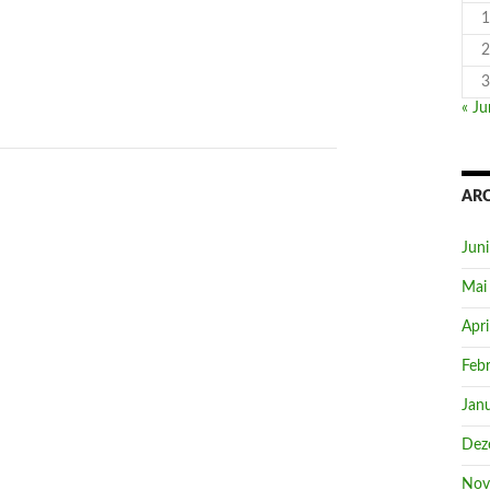
1
2
3
« Ju
AR
Jun
Mai
Apri
Feb
Jan
Dez
Nov