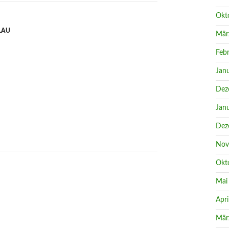
Okt
LAU
Mär
Feb
Jan
Dez
Jan
Dez
Nov
Okt
Mai
Apri
Mär