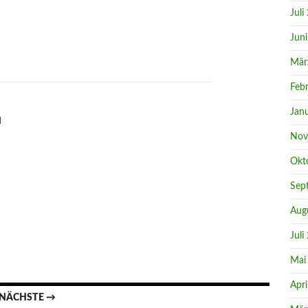
Juli
Jun
Mär
Feb
Jan
I
Nov
Okt
Sep
Aug
Juli
Mai
Apri
NÄCHSTE →