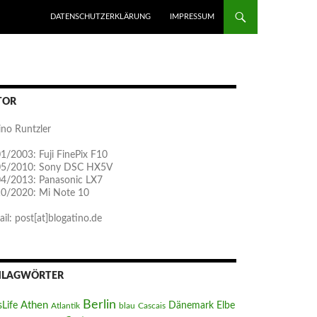
ZUM INHALT SPRINGEN
DATENSCHUTZERKLÄRUNG
IMPRESSUM
TOR
ino Runtzler
1/2003: Fuji FinePix F10
05/2010: Sony DSC HX5V
04/2013: Panasonic LX7
10/2020: Mi Note 10
il: post[at]blogatino.de
HLAGWÖRTER
Berlin
Athen
sLife
Dänemark
Elbe
Atlantik
blau
Cascais