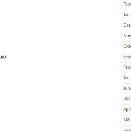
Feb
Jan
Dez
Nov
Okt
Sep
LAU
Feb
Jan
Jun
Mai
Apri
Mär
Feb