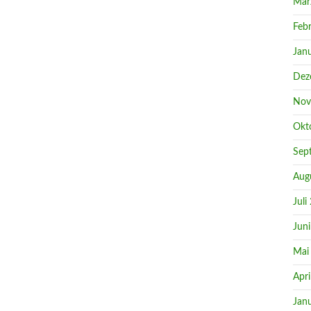
Mär
Feb
Jan
Dez
Nov
Okt
Sep
Aug
Juli
Jun
Mai
Apri
Jan