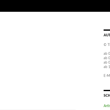
AU
© T
ab 0
ab 
ab 
ab 
E-Ma
SC
ArtI