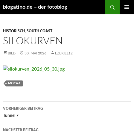
Suchen
blogatino.de – der fotoblog
ZUM
PRIMÄR
INHALT
MENÜ
SPRINGEN
HISTORISCH
,
SOUTH COAST
SILOKURVEN
BILD
30. MAI 2026
EZEKIEL12
MOCAA
Beitragsnavigation
VORHERIGER BEITRAG
Tunnel 7
NÄCHSTER BEITRAG