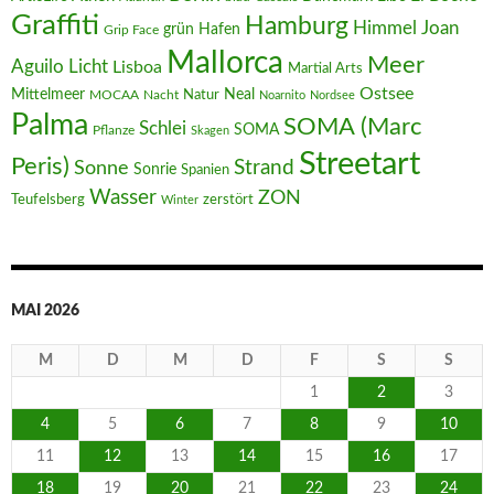
Graffiti
Hamburg
Joan
Himmel
Hafen
grün
Grip Face
Mallorca
Meer
Aguilo
Licht
Lisboa
Martial Arts
Ostsee
Mittelmeer
Neal
MOCAA
Nacht
Natur
Noarnito
Nordsee
Palma
SOMA (Marc
Schlei
SOMA
Pflanze
Skagen
Streetart
Peris)
Strand
Sonne
Sonrie
Spanien
Wasser
ZON
Teufelsberg
zerstört
Winter
MAI 2026
M
D
M
D
F
S
S
1
2
3
4
5
6
7
8
9
10
11
12
13
14
15
16
17
18
19
20
21
22
23
24