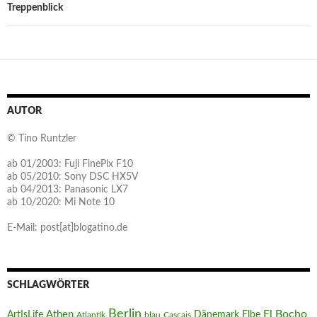
Treppenblick
AUTOR
© Tino Runtzler
ab 01/2003: Fuji FinePix F10
ab 05/2010: Sony DSC HX5V
ab 04/2013: Panasonic LX7
ab 10/2020: Mi Note 10
E-Mail: post[at]blogatino.de
SCHLAGWÖRTER
Berlin
El Bocho
Athen
ArtIsLife
Dänemark
Elbe
Atlantik
blau
Cascais