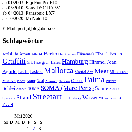
ab 01/2003: Fuji FinePix F10
ab 05/2010: Sony DSC HX5V
ab 04/2013: Panasonic LX7
ab 10/2020: Mi Note 10
E-Mail: post[at]blogatino.de
Schlagwörter
Berlin
El Bocho
Athen
ArtIsLife
Dänemark
Elbe
Atlantik
blau
Cascais
Graffiti
Hamburg
Himmel
Joan
Hafen
grün
Grip Face
Mallorca
Meer
Aguilo
Licht
Lisboa
Mittelmeer
Martial Arts
Palma
Ostsee
Neal
MOCAA
Nacht
Natur
Pflanze
Noarnito
Nordsee
SOMA (Marc Peris)
Sonne
Schlei
SOMA
Sonrie
Skagen
Streetart
Strand
Wasser
Spanien
Teufelsberg
zerstört
Winter
ZON
Mai 2026
M
D
M
D
F
S
S
1
2
3