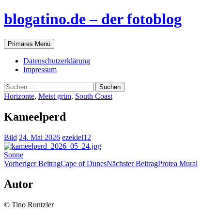
blogatino.de – der fotoblog
Suchen
Zum
Primäres Menü
Inhalt
springen
Datenschutzerklärung
Impressum
Suchen
nach:
Horizonte
,
Meist grün
,
South Coast
Kameelperd
Bild
24. Mai 2026
ezekiel12
Sonne
Beitragsnavigation
Vorheriger Beitrag
Cape of Dunes
Nächster Beitrag
Protea Mural
Autor
© Tino Runtzler