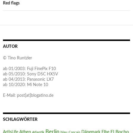
Red flags
AUTOR
© Tino Runtzler
ab 01/2003: Fuji FinePix F10
ab 05/2010: Sony DSC HX5V
ab 04/2013: Panasonic LX7
ab 10/2020: Mi Note 10
E-Mail: post[at]blogatino.de
SCHLAGWÖRTER
Berlin
El Bocho
Athen
ArtIsLife
Dänemark
Elbe
Atlantik
blau
Cascais