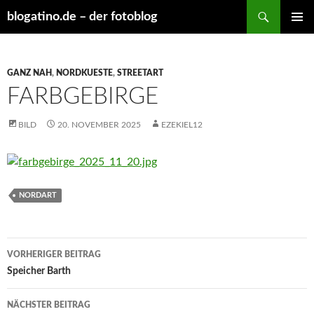
Suchen
blogatino.de – der fotoblog
ZUM
PRIMÄR
INHALT
MENÜ
SPRINGEN
GANZ NAH
,
NORDKUESTE
,
STREETART
FARBGEBIRGE
BILD
20. NOVEMBER 2025
EZEKIEL12
NORDART
Beitragsnavigation
VORHERIGER BEITRAG
Speicher Barth
NÄCHSTER BEITRAG