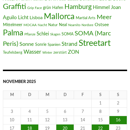
Graffiti
Hamburg
Joan
Himmel
Hafen
grün
Grip Face
Mallorca
Meer
Aguilo
Licht
Lisboa
Martial Arts
Ostsee
Mittelmeer
Neal
MOCAA
Nacht
Natur
Noarnito
Nordsee
Palma
SOMA (Marc
Schlei
SOMA
Pflanze
Skagen
Streetart
Peris)
Strand
Sonne
Sonrie
Spanien
Wasser
ZON
Teufelsberg
zerstört
Winter
NOVEMBER 2025
M
D
M
D
F
S
S
1
2
3
4
5
6
7
8
9
10
11
12
13
14
15
16
17
18
19
20
21
22
23