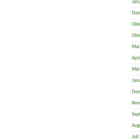
Jan
Dez
Okt
Okt
Mai
Apri
Mär
Jan
Dez
Nov
Sep
Aug
Juli