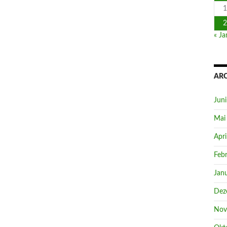
1
2
« Ja
AR
Jun
Mai
Apri
Feb
Jan
Dez
Nov