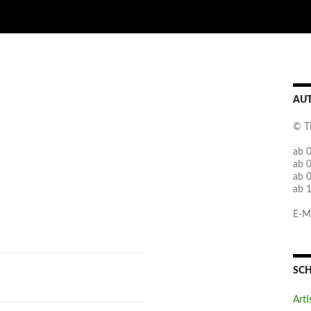
AU
© T
2
ab 0
ab 
ab 
ab 
E-Ma
SC
ArtI