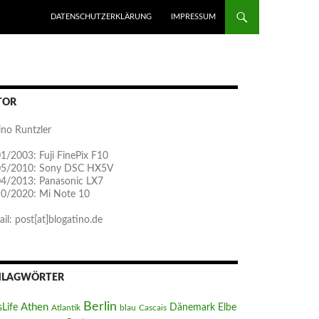
ZUM INHALT SPRINGEN
DATENSCHUTZERKLÄRUNG
IMPRESSUM
TOR
ino Runtzler
1/2003: Fuji FinePix F10
05/2010: Sony DSC HX5V
04/2013: Panasonic LX7
10/2020: Mi Note 10
il: post[at]blogatino.de
HLAGWÖRTER
Berlin
Athen
sLife
Dänemark
Elbe
Atlantik
blau
Cascais