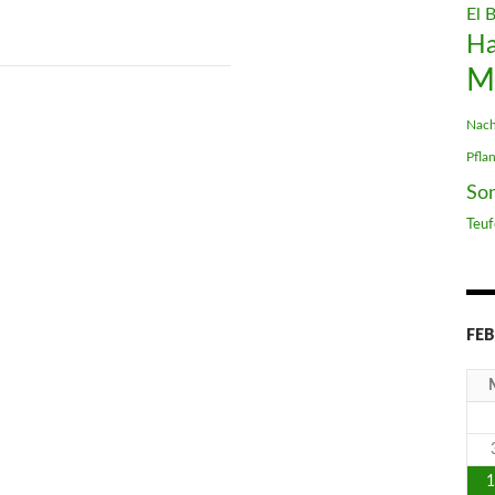
El 
H
M
Nach
Pfla
So
Teuf
FEB
1