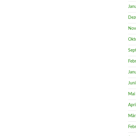
Jan
Dez
Nov
Okt
Sep
Feb
Jan
Jun
Mai
Apri
Mär
Feb