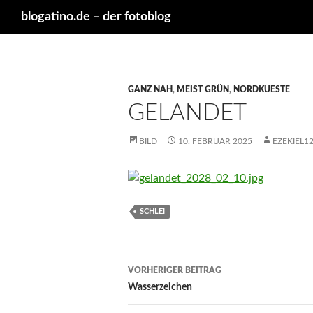
Suchen
blogatino.de – der fotoblog
GANZ NAH
,
MEIST GRÜN
,
NORDKUESTE
GELANDET
BILD
10. FEBRUAR 2025
EZEKIEL1
SCHLEI
Beitragsnavigation
VORHERIGER BEITRAG
Wasserzeichen