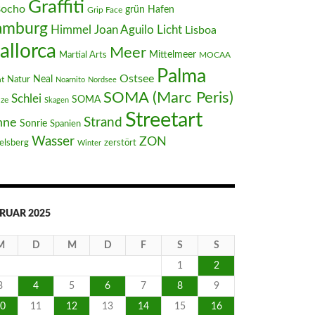
Graffiti
Bocho
Hafen
grün
Grip Face
amburg
Joan Aguilo
Himmel
Licht
Lisboa
allorca
Meer
Mittelmeer
Martial Arts
MOCAA
Palma
Ostsee
Neal
t
Natur
Noarnito
Nordsee
SOMA (Marc Peris)
Schlei
SOMA
nze
Skagen
Streetart
Strand
nne
Sonrie
Spanien
Wasser
ZON
elsberg
zerstört
Winter
RUAR 2025
M
D
M
D
F
S
S
1
2
3
4
5
6
7
8
9
0
11
12
13
14
15
16