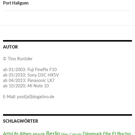
Port Haliguen
AUTOR
© Tino Runtzler
ab 01/2003: Fuji FinePix F10
ab 05/2010: Sony DSC HX5V
ab 04/2013: Panasonic LX7
ab 10/2020: Mi Note 10
E-Mail: post[at]blogatino.de
SCHLAGWÖRTER
Berlin
El Bocho
Athen
ArtIsLife
Dänemark
Elbe
Atlantik
blau
Cascais