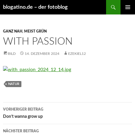
Suchen
blogatino.de – der fotoblog
ZUM
PRIMÄR
INHALT
MENÜ
SPRINGEN
GANZ NAH
,
MEIST GRÜN
WITH PASSION
BILD
14. DEZEMBER 2024
EZEKIEL12
NATUR
Beitragsnavigation
VORHERIGER BEITRAG
Don’t wanna grow up
NÄCHSTER BEITRAG