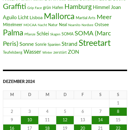
Graffiti
Hamburg
Joan
Himmel
Hafen
grün
Grip Face
Mallorca
Meer
Aguilo
Licht
Lisboa
Martial Arts
Ostsee
Mittelmeer
Neal
MOCAA
Nacht
Natur
Noarnito
Nordsee
Palma
SOMA (Marc
Schlei
SOMA
Pflanze
Skagen
Streetart
Peris)
Strand
Sonne
Sonrie
Spanien
Wasser
ZON
Teufelsberg
zerstört
Winter
DEZEMBER 2024
M
D
M
D
F
S
S
1
2
3
4
5
6
7
8
9
10
11
12
13
14
15
16
17
18
19
20
21
22