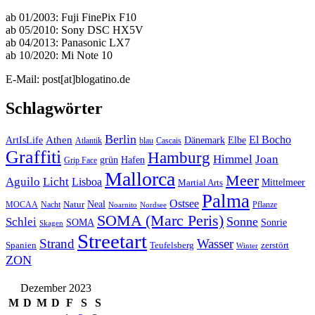
ab 01/2003: Fuji FinePix F10
ab 05/2010: Sony DSC HX5V
ab 04/2013: Panasonic LX7
ab 10/2020: Mi Note 10
E-Mail: post[at]blogatino.de
Schlagwörter
Berlin
El Bocho
Athen
ArtIsLife
Dänemark
Elbe
Atlantik
blau
Cascais
Graffiti
Hamburg
Himmel
Joan
Hafen
grün
Grip Face
Mallorca
Meer
Aguilo
Licht
Lisboa
Mittelmeer
Martial Arts
Palma
Ostsee
Neal
MOCAA
Nacht
Natur
Pflanze
Noarnito
Nordsee
SOMA (Marc Peris)
Sonne
Schlei
SOMA
Sonrie
Skagen
Streetart
Strand
Wasser
Spanien
Teufelsberg
zerstört
Winter
ZON
Dezember 2023
M
D
M
D
F
S
S