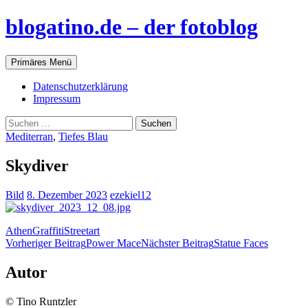
blogatino.de – der fotoblog
Suchen
Zum
Primäres Menü
Inhalt
springen
Datenschutzerklärung
Impressum
Suchen
nach:
Mediterran
,
Tiefes Blau
Skydiver
Bild
8. Dezember 2023
ezekiel12
Athen
Graffiti
Streetart
Beitragsnavigation
Vorheriger Beitrag
Power Mace
Nächster Beitrag
Statue Faces
Autor
© Tino Runtzler