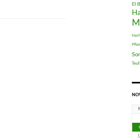
El 
H
M
Nach
Pfla
So
Teuf
NO
1