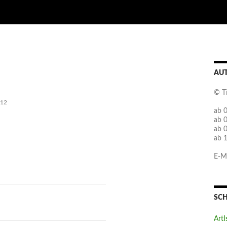
AU
© T
L12
ab 0
ab 
ab 
ab 
E-Ma
SC
ArtI