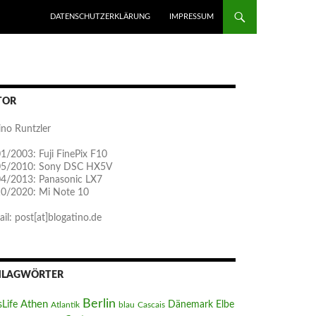
ZUM INHALT SPRINGEN
DATENSCHUTZERKLÄRUNG
IMPRESSUM
TOR
ino Runtzler
1/2003: Fuji FinePix F10
05/2010: Sony DSC HX5V
04/2013: Panasonic LX7
10/2020: Mi Note 10
il: post[at]blogatino.de
HLAGWÖRTER
Berlin
Athen
sLife
Dänemark
Elbe
Atlantik
blau
Cascais