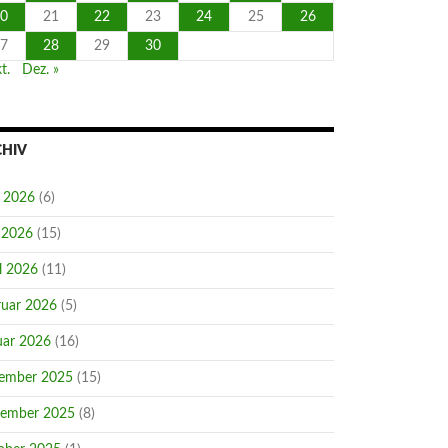
0
21
22
23
24
25
26
7
28
29
30
t.
Dez. »
CHIV
i 2026
(6)
 2026
(15)
l 2026
(11)
ruar 2026
(5)
uar 2026
(16)
ember 2025
(15)
ember 2025
(8)