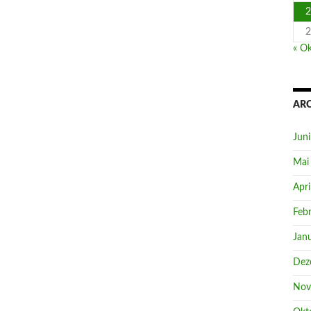
2
2
« Ok
AR
Jun
Mai
Apri
Feb
Jan
Dez
Nov