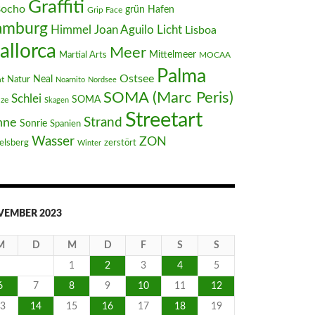
Graffiti
Bocho
Hafen
grün
Grip Face
amburg
Joan Aguilo
Himmel
Licht
Lisboa
allorca
Meer
Mittelmeer
Martial Arts
MOCAA
Palma
Ostsee
Neal
t
Natur
Noarnito
Nordsee
SOMA (Marc Peris)
Schlei
SOMA
nze
Skagen
Streetart
Strand
nne
Sonrie
Spanien
Wasser
ZON
elsberg
zerstört
Winter
VEMBER 2023
M
D
M
D
F
S
S
1
2
3
4
5
6
7
8
9
10
11
12
3
14
15
16
17
18
19