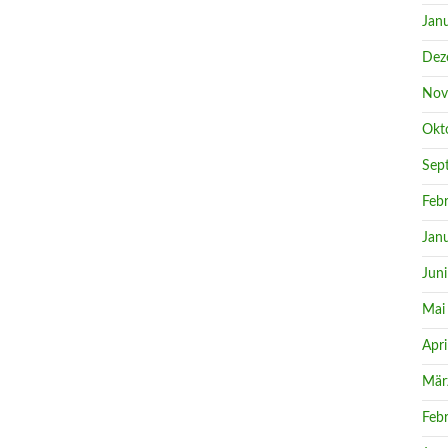
Jan
Dez
Nov
Okt
Sep
Feb
Jan
Jun
Mai
Apri
Mär
Feb