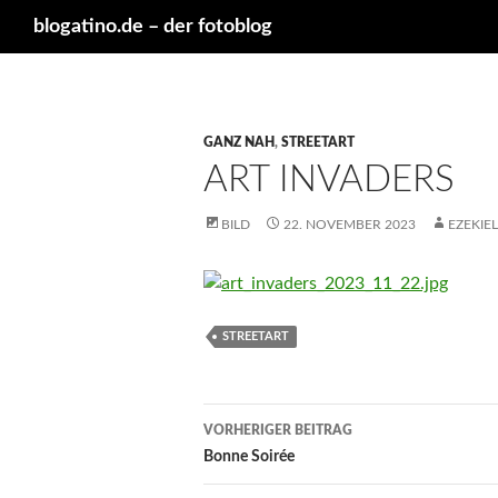
Suchen
blogatino.de – der fotoblog
GANZ NAH
,
STREETART
ART INVADERS
BILD
22. NOVEMBER 2023
EZEKIE
STREETART
Beitragsnavigation
VORHERIGER BEITRAG
Bonne Soirée