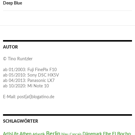
Deep Blue
AUTOR
© Tino Runtzler
ab 01/2003: Fuji FinePix F10
ab 05/2010: Sony DSC HX5V
ab 04/2013: Panasonic LX7
ab 10/2020: Mi Note 10
E-Mail: post[at]blogatino.de
SCHLAGWÖRTER
Berlin
El Bocho
Athen
ArtIsLife
Dänemark
Elbe
Atlantik
blau
Cascais