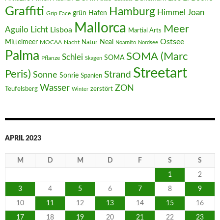
Graffiti
Hamburg
Joan
Himmel
Hafen
grün
Grip Face
Mallorca
Meer
Aguilo
Licht
Lisboa
Martial Arts
Ostsee
Mittelmeer
Neal
MOCAA
Nacht
Natur
Noarnito
Nordsee
Palma
SOMA (Marc
Schlei
SOMA
Pflanze
Skagen
Streetart
Peris)
Strand
Sonne
Sonrie
Spanien
Wasser
ZON
Teufelsberg
zerstört
Winter
APRIL 2023
M
D
M
D
F
S
S
1
2
3
4
5
6
7
8
9
10
11
12
13
14
15
16
17
18
19
20
21
22
23