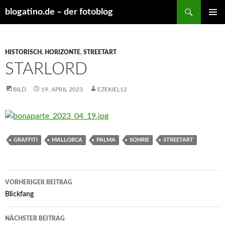
Suchen
blogatino.de – der fotoblog
ZUM
PRIMÄR
INHALT
MENÜ
SPRINGEN
HISTORISCH
,
HORIZONTE
,
STREETART
STARLORD
BILD
19. APRIL 2023
EZEKIEL12
GRAFFITI
MALLORCA
PALMA
SONRIE
STREETART
Beitragsnavigation
VORHERIGER BEITRAG
Blickfang
NÄCHSTER BEITRAG