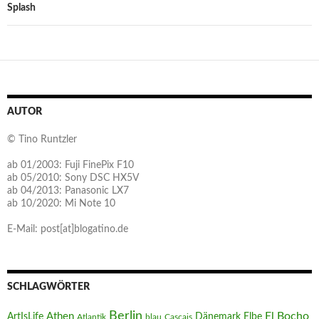
Splash
AUTOR
© Tino Runtzler
ab 01/2003: Fuji FinePix F10
ab 05/2010: Sony DSC HX5V
ab 04/2013: Panasonic LX7
ab 10/2020: Mi Note 10
E-Mail: post[at]blogatino.de
SCHLAGWÖRTER
Berlin
El Bocho
Athen
ArtIsLife
Dänemark
Elbe
Atlantik
blau
Cascais