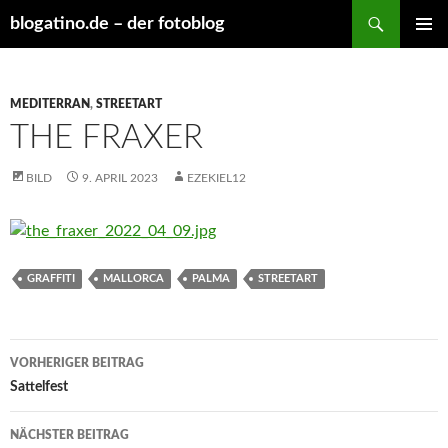
Suchen
blogatino.de – der fotoblog
ZUM
PRIMÄR
INHALT
MENÜ
SPRINGEN
MEDITERRAN
,
STREETART
THE FRAXER
BILD
9. APRIL 2023
EZEKIEL12
GRAFFITI
MALLORCA
PALMA
STREETART
Beitragsnavigation
VORHERIGER BEITRAG
Sattelfest
NÄCHSTER BEITRAG