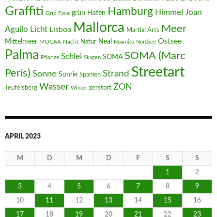
Graffiti
Hamburg
Joan
Himmel
Hafen
grün
Grip Face
Mallorca
Meer
Aguilo
Licht
Lisboa
Martial Arts
Ostsee
Mittelmeer
Neal
MOCAA
Nacht
Natur
Noarnito
Nordsee
Palma
SOMA (Marc
Schlei
SOMA
Pflanze
Skagen
Streetart
Peris)
Strand
Sonne
Sonrie
Spanien
Wasser
ZON
Teufelsberg
zerstört
Winter
APRIL 2023
M
D
M
D
F
S
S
1
2
3
4
5
6
7
8
9
10
11
12
13
14
15
16
17
18
19
20
21
22
23