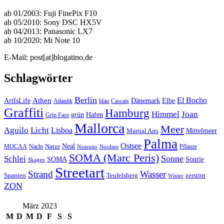
ab 01/2003: Fuji FinePix F10
ab 05/2010: Sony DSC HX5V
ab 04/2013: Panasonic LX7
ab 10/2020: Mi Note 10
E-Mail: post[at]blogatino.de
Schlagwörter
Berlin
El Bocho
Athen
ArtIsLife
Dänemark
Elbe
Atlantik
blau
Cascais
Graffiti
Hamburg
Himmel
Joan
Hafen
grün
Grip Face
Mallorca
Meer
Aguilo
Licht
Lisboa
Mittelmeer
Martial Arts
Palma
Ostsee
Neal
MOCAA
Nacht
Natur
Pflanze
Noarnito
Nordsee
SOMA (Marc Peris)
Sonne
Schlei
SOMA
Sonrie
Skagen
Streetart
Strand
Wasser
Spanien
Teufelsberg
zerstört
Winter
ZON
März 2023
M
D
M
D
F
S
S