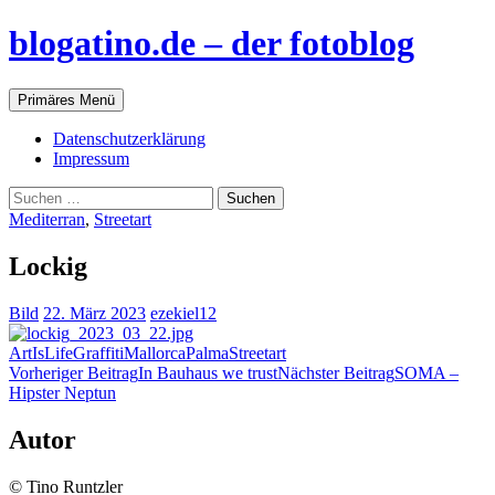
blogatino.de – der fotoblog
Suchen
Zum
Primäres Menü
Inhalt
springen
Datenschutzerklärung
Impressum
Suchen
nach:
Mediterran
,
Streetart
Lockig
Bild
22. März 2023
ezekiel12
ArtIsLife
Graffiti
Mallorca
Palma
Streetart
Beitragsnavigation
Vorheriger Beitrag
In Bauhaus we trust
Nächster Beitrag
SOMA –
Hipster Neptun
Autor
© Tino Runtzler