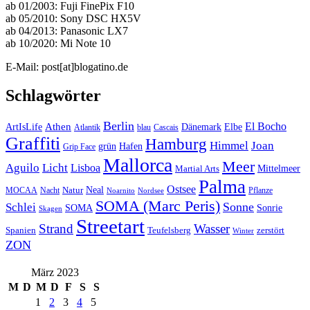
ab 01/2003: Fuji FinePix F10
ab 05/2010: Sony DSC HX5V
ab 04/2013: Panasonic LX7
ab 10/2020: Mi Note 10
E-Mail: post[at]blogatino.de
Schlagwörter
Berlin
El Bocho
Athen
ArtIsLife
Dänemark
Elbe
Atlantik
blau
Cascais
Graffiti
Hamburg
Himmel
Joan
Hafen
grün
Grip Face
Mallorca
Meer
Aguilo
Licht
Lisboa
Mittelmeer
Martial Arts
Palma
Ostsee
Neal
MOCAA
Nacht
Natur
Pflanze
Noarnito
Nordsee
SOMA (Marc Peris)
Sonne
Schlei
SOMA
Sonrie
Skagen
Streetart
Strand
Wasser
Spanien
Teufelsberg
zerstört
Winter
ZON
März 2023
M
D
M
D
F
S
S
1
2
3
4
5