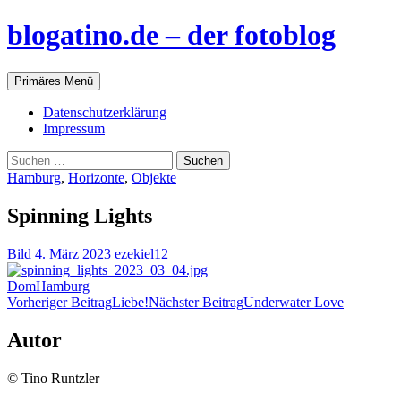
blogatino.de – der fotoblog
Suchen
Zum
Primäres Menü
Inhalt
springen
Datenschutzerklärung
Impressum
Suchen
nach:
Hamburg
,
Horizonte
,
Objekte
Spinning Lights
Bild
4. März 2023
ezekiel12
Dom
Hamburg
Beitragsnavigation
Vorheriger Beitrag
Liebe!
Nächster Beitrag
Underwater Love
Autor
© Tino Runtzler