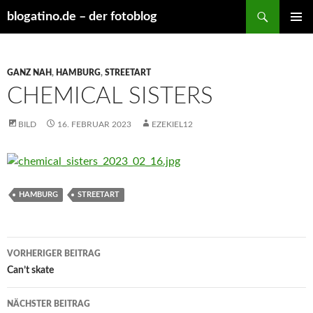
Suchen
blogatino.de – der fotoblog
ZUM
PRIMÄR
INHALT
MENÜ
SPRINGEN
GANZ NAH
,
HAMBURG
,
STREETART
CHEMICAL SISTERS
BILD
16. FEBRUAR 2023
EZEKIEL12
HAMBURG
STREETART
Beitragsnavigation
VORHERIGER BEITRAG
Can’t skate
NÄCHSTER BEITRAG