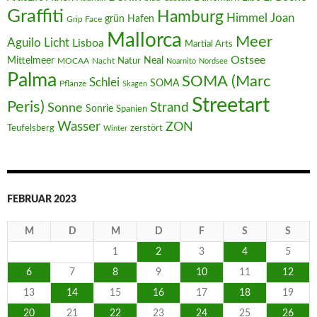
Graffiti
Hamburg
Joan
Himmel
Hafen
grün
Grip Face
Mallorca
Meer
Aguilo
Licht
Lisboa
Martial Arts
Ostsee
Mittelmeer
Neal
MOCAA
Nacht
Natur
Noarnito
Nordsee
Palma
SOMA (Marc
Schlei
SOMA
Pflanze
Skagen
Streetart
Peris)
Strand
Sonne
Sonrie
Spanien
Wasser
ZON
Teufelsberg
zerstört
Winter
FEBRUAR 2023
M
D
M
D
F
S
S
1
2
3
4
5
6
7
8
9
10
11
12
13
14
15
16
17
18
19
20
21
22
23
24
25
26