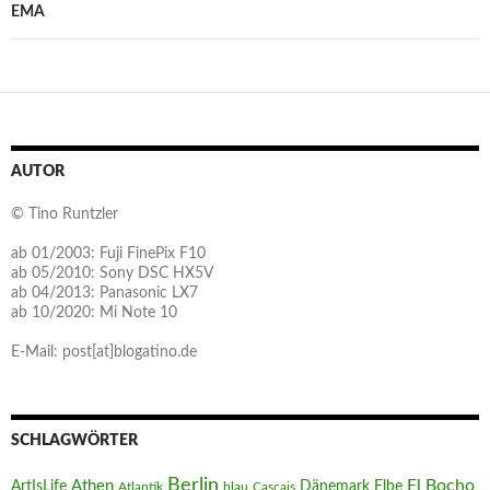
EMA
AUTOR
© Tino Runtzler
ab 01/2003: Fuji FinePix F10
ab 05/2010: Sony DSC HX5V
ab 04/2013: Panasonic LX7
ab 10/2020: Mi Note 10
E-Mail: post[at]blogatino.de
SCHLAGWÖRTER
Berlin
El Bocho
Athen
ArtIsLife
Dänemark
Elbe
Atlantik
blau
Cascais