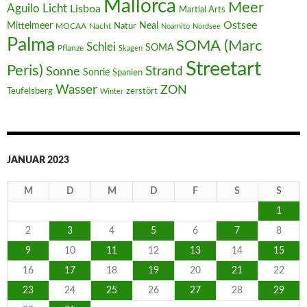
Mallorca
Meer
Aguilo
Licht
Lisboa
Martial Arts
Ostsee
Mittelmeer
Neal
MOCAA
Nacht
Natur
Noarnito
Nordsee
Palma
SOMA (Marc
Schlei
SOMA
Pflanze
Skagen
Streetart
Peris)
Strand
Sonne
Sonrie
Spanien
Wasser
ZON
Teufelsberg
zerstört
Winter
JANUAR 2023
M
D
M
D
F
S
S
1
2
3
4
5
6
7
8
9
10
11
12
13
14
15
16
17
18
19
20
21
22
23
24
25
26
27
28
29