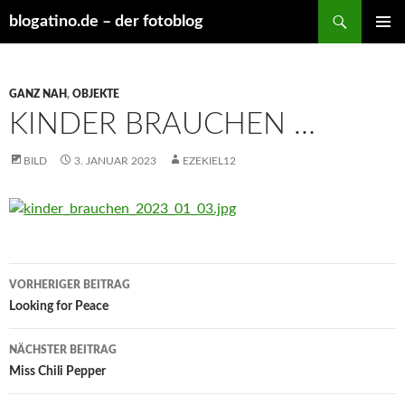
Suchen
blogatino.de – der fotoblog
ZUM
PRIMÄR
INHALT
MENÜ
SPRINGEN
GANZ NAH
,
OBJEKTE
KINDER BRAUCHEN …
BILD
3. JANUAR 2023
EZEKIEL12
Beitragsnavigation
VORHERIGER BEITRAG
Looking for Peace
NÄCHSTER BEITRAG
Miss Chili Pepper