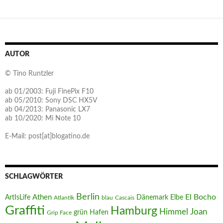
AUTOR
© Tino Runtzler
ab 01/2003: Fuji FinePix F10
ab 05/2010: Sony DSC HX5V
ab 04/2013: Panasonic LX7
ab 10/2020: Mi Note 10
E-Mail: post[at]blogatino.de
SCHLAGWÖRTER
Berlin
El Bocho
Athen
ArtIsLife
Dänemark
Elbe
Atlantik
blau
Cascais
Graffiti
Hamburg
Joan
Himmel
Hafen
grün
Grip Face