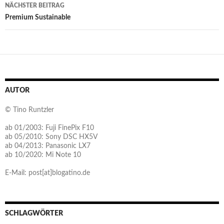
NÄCHSTER BEITRAG
Premium Sustainable
AUTOR
© Tino Runtzler
ab 01/2003: Fuji FinePix F10
ab 05/2010: Sony DSC HX5V
ab 04/2013: Panasonic LX7
ab 10/2020: Mi Note 10
E-Mail: post[at]blogatino.de
SCHLAGWÖRTER