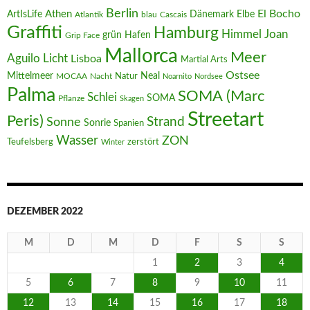
Berlin
El Bocho
Athen
ArtIsLife
Dänemark
Elbe
Atlantik
blau
Cascais
Graffiti
Hamburg
Joan
Himmel
Hafen
grün
Grip Face
Mallorca
Meer
Aguilo
Licht
Lisboa
Martial Arts
Ostsee
Mittelmeer
Neal
MOCAA
Nacht
Natur
Noarnito
Nordsee
Palma
SOMA (Marc
Schlei
SOMA
Pflanze
Skagen
Streetart
Peris)
Strand
Sonne
Sonrie
Spanien
Wasser
ZON
Teufelsberg
zerstört
Winter
DEZEMBER 2022
M
D
M
D
F
S
S
1
2
3
4
5
6
7
8
9
10
11
12
13
14
15
16
17
18