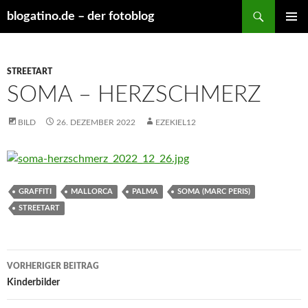
Suchen
blogatino.de – der fotoblog
ZUM
PRIMÄR
INHALT
MENÜ
SPRINGEN
STREETART
SOMA – HERZSCHMERZ
BILD
26. DEZEMBER 2022
EZEKIEL12
GRAFFITI
MALLORCA
PALMA
SOMA (MARC PERIS)
STREETART
Beitragsnavigation
VORHERIGER BEITRAG
Kinderbilder