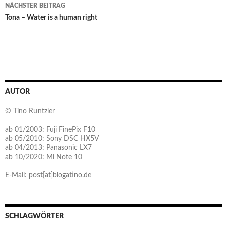
NÄCHSTER BEITRAG
Tona – Water is a human right
AUTOR
© Tino Runtzler
ab 01/2003: Fuji FinePix F10
ab 05/2010: Sony DSC HX5V
ab 04/2013: Panasonic LX7
ab 10/2020: Mi Note 10
E-Mail: post[at]blogatino.de
SCHLAGWÖRTER