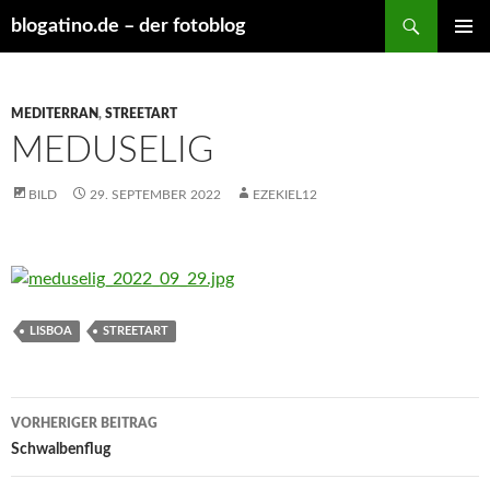
Suchen
blogatino.de – der fotoblog
ZUM
PRIMÄR
INHALT
MENÜ
SPRINGEN
MEDITERRAN
,
STREETART
MEDUSELIG
BILD
29. SEPTEMBER 2022
EZEKIEL12
LISBOA
STREETART
Beitragsnavigation
VORHERIGER BEITRAG
Schwalbenflug