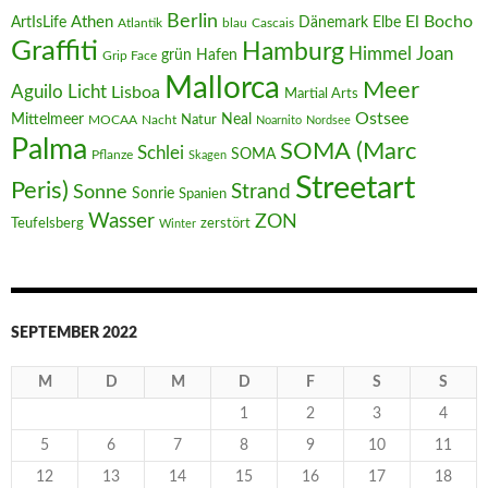
Berlin
El Bocho
Athen
ArtIsLife
Dänemark
Elbe
Atlantik
blau
Cascais
Graffiti
Hamburg
Joan
Himmel
Hafen
grün
Grip Face
Mallorca
Meer
Aguilo
Licht
Lisboa
Martial Arts
Ostsee
Mittelmeer
Neal
MOCAA
Nacht
Natur
Noarnito
Nordsee
Palma
SOMA (Marc
Schlei
SOMA
Pflanze
Skagen
Streetart
Peris)
Strand
Sonne
Sonrie
Spanien
Wasser
ZON
Teufelsberg
zerstört
Winter
SEPTEMBER 2022
M
D
M
D
F
S
S
1
2
3
4
5
6
7
8
9
10
11
12
13
14
15
16
17
18