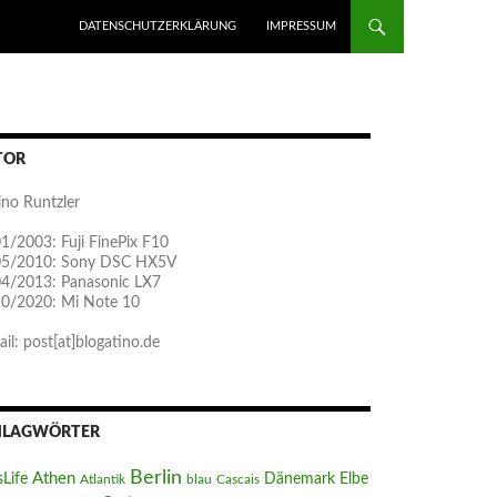
ZUM INHALT SPRINGEN
DATENSCHUTZERKLÄRUNG
IMPRESSUM
TOR
ino Runtzler
1/2003: Fuji FinePix F10
05/2010: Sony DSC HX5V
04/2013: Panasonic LX7
10/2020: Mi Note 10
il: post[at]blogatino.de
HLAGWÖRTER
Berlin
Athen
sLife
Dänemark
Elbe
Atlantik
blau
Cascais