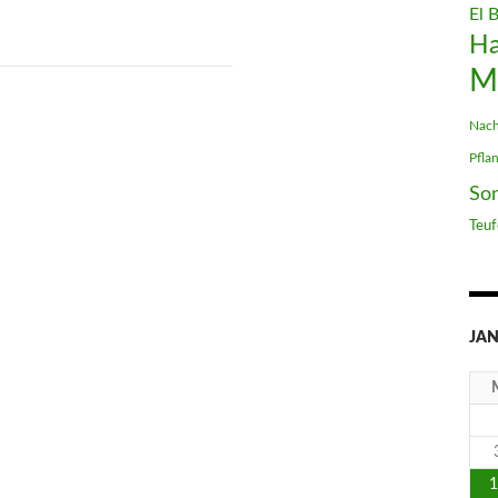
El 
H
M
Nach
Pfla
So
Teuf
JAN
1