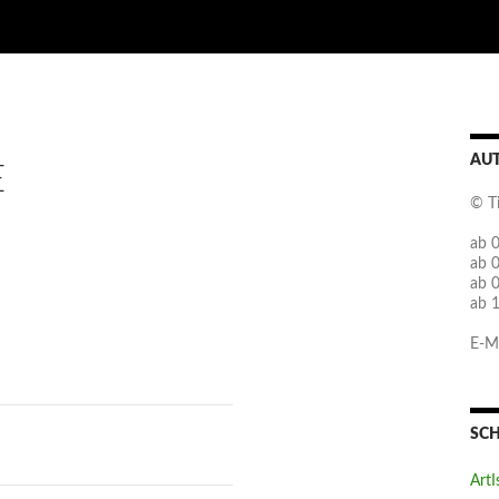
AU
E
© T
ab 0
ab 
ab 
ab 
E-Ma
SC
ArtI