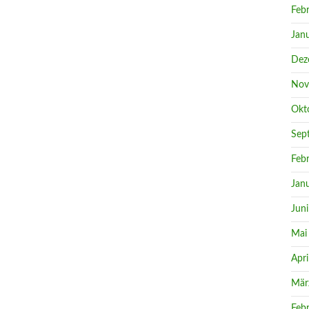
Feb
Jan
Dez
Nov
Okt
Sep
Feb
Jan
Jun
Mai
Apri
Mär
Feb