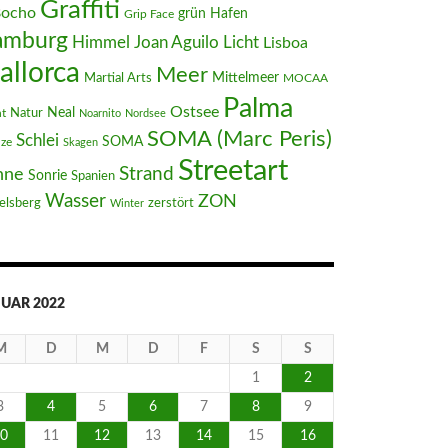
Graffiti
Bocho
Hafen
grün
Grip Face
amburg
Joan Aguilo
Himmel
Licht
Lisboa
allorca
Meer
Mittelmeer
Martial Arts
MOCAA
Palma
Ostsee
Neal
t
Natur
Noarnito
Nordsee
SOMA (Marc Peris)
Schlei
SOMA
nze
Skagen
Streetart
Strand
nne
Sonrie
Spanien
Wasser
ZON
elsberg
zerstört
Winter
UAR 2022
M
D
M
D
F
S
S
1
2
3
4
5
6
7
8
9
0
11
12
13
14
15
16