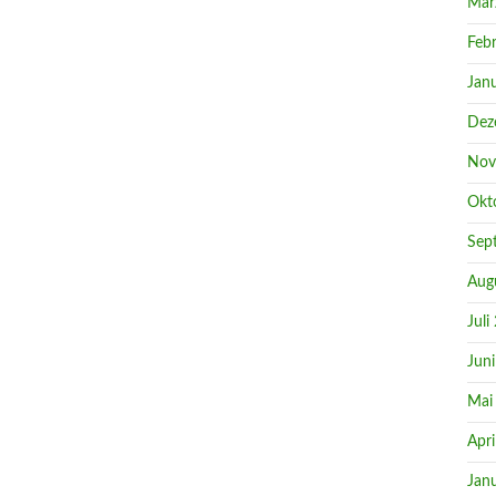
Mär
Feb
Jan
Dez
Nov
Okt
Sep
Aug
Juli
Jun
Mai
Apri
Jan