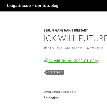
Suchen
blogatino.de – der fotoblog
BERLIN
,
GANZ NAH
,
STREETART
ICK WILL FUTUR
BILD
2. JANUAR 2022
EZEKIEL12
STREETART
Beitragsnavigation
VORHERIGER BEITRAG
Spinnaker