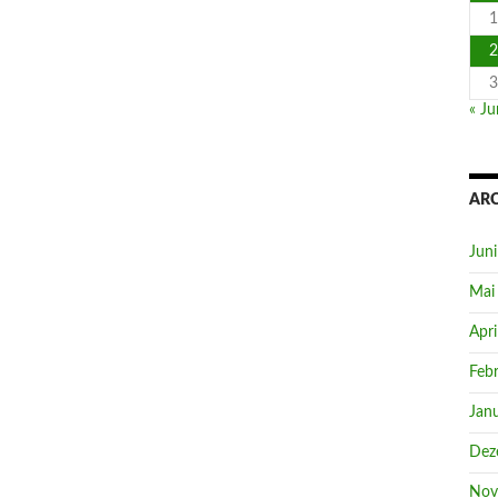
1
2
3
« Ju
AR
Jun
Mai
Apri
Feb
Jan
Dez
Nov