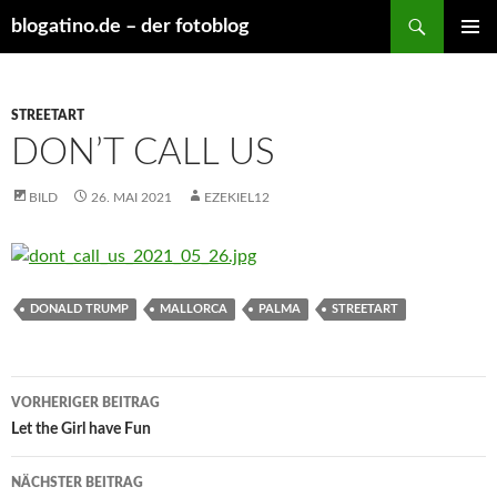
Suchen
blogatino.de – der fotoblog
ZUM
PRIMÄR
INHALT
MENÜ
SPRINGEN
STREETART
DON’T CALL US
BILD
26. MAI 2021
EZEKIEL12
DONALD TRUMP
MALLORCA
PALMA
STREETART
Beitragsnavigation
VORHERIGER BEITRAG
Let the Girl have Fun
NÄCHSTER BEITRAG