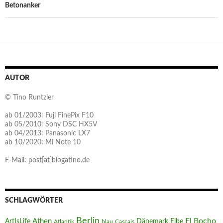
Betonanker
AUTOR
© Tino Runtzler
ab 01/2003: Fuji FinePix F10
ab 05/2010: Sony DSC HX5V
ab 04/2013: Panasonic LX7
ab 10/2020: Mi Note 10
E-Mail: post[at]blogatino.de
SCHLAGWÖRTER
Berlin
El Bocho
Athen
ArtIsLife
Dänemark
Elbe
Atlantik
blau
Cascais