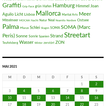
Graffiti
Hamburg
Joan
Himmel
Hafen
grün
Grip Face
Mallorca
Meer
Aguilo
Licht
Lisboa
Martial Arts
Ostsee
Mittelmeer
Neal
MOCAA
Nacht
Natur
Noarnito
Nordsee
Palma
SOMA (Marc
Schlei
SOMA
Pflanze
Skagen
Streetart
Peris)
Strand
Sonne
Sonrie
Spanien
Wasser
ZON
Teufelsberg
zerstört
Winter
MAI 2021
M
D
M
D
F
S
S
1
2
3
4
5
6
7
8
9
10
11
12
13
14
15
16
17
18
19
20
21
22
23