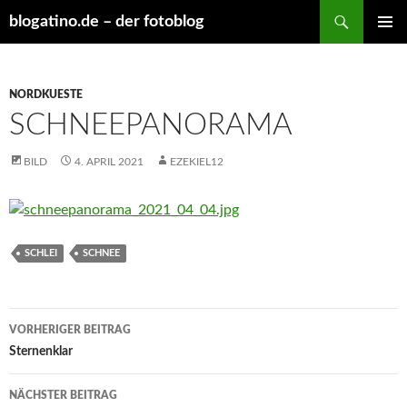
Suchen
blogatino.de – der fotoblog
ZUM
PRIMÄR
INHALT
MENÜ
SPRINGEN
NORDKUESTE
SCHNEEPANORAMA
BILD
4. APRIL 2021
EZEKIEL12
SCHLEI
SCHNEE
Beitragsnavigation
VORHERIGER BEITRAG
Sternenklar
NÄCHSTER BEITRAG