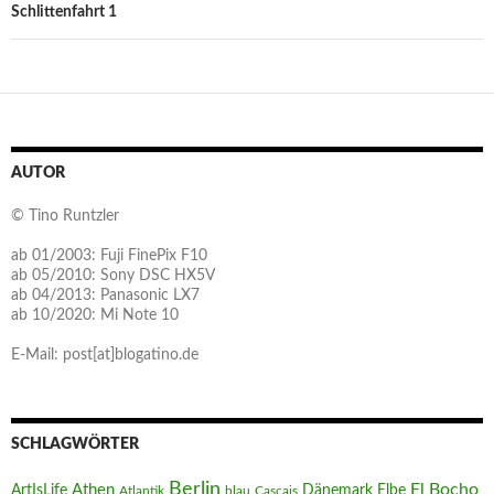
Schlittenfahrt 1
AUTOR
© Tino Runtzler
ab 01/2003: Fuji FinePix F10
ab 05/2010: Sony DSC HX5V
ab 04/2013: Panasonic LX7
ab 10/2020: Mi Note 10
E-Mail: post[at]blogatino.de
SCHLAGWÖRTER
Berlin
El Bocho
Athen
ArtIsLife
Dänemark
Elbe
Atlantik
blau
Cascais