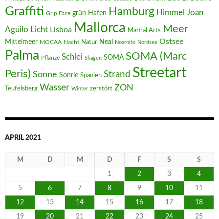
Graffiti
Hamburg
Joan
Himmel
Hafen
grün
Grip Face
Mallorca
Meer
Aguilo
Licht
Lisboa
Martial Arts
Ostsee
Mittelmeer
Neal
MOCAA
Nacht
Natur
Noarnito
Nordsee
Palma
SOMA (Marc
Schlei
SOMA
Pflanze
Skagen
Streetart
Peris)
Strand
Sonne
Sonrie
Spanien
Wasser
ZON
Teufelsberg
zerstört
Winter
APRIL 2021
M
D
M
D
F
S
S
1
2
3
4
5
6
7
8
9
10
11
12
13
14
15
16
17
18
19
20
21
22
23
24
25