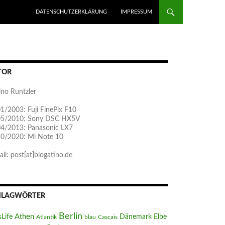
ZUM INHALT SPRINGEN
DATENSCHUTZERKLÄRUNG
IMPRESSUM
TOR
ino Runtzler
1/2003: Fuji FinePix F10
05/2010: Sony DSC HX5V
04/2013: Panasonic LX7
10/2020: Mi Note 10
il: post[at]blogatino.de
HLAGWÖRTER
Berlin
Athen
sLife
Dänemark
Elbe
Atlantik
blau
Cascais