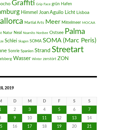
Graffiti
Bocho
Hafen
grün
Grip Face
amburg
Joan Aguilo
Himmel
Licht
Lisboa
allorca
Meer
Mittelmeer
Martial Arts
MOCAA
Palma
Ostsee
Neal
t
Natur
Noarnito
Nordsee
SOMA (Marc Peris)
Schlei
SOMA
nze
Skagen
Streetart
Strand
nne
Sonrie
Spanien
Wasser
ZON
elsberg
zerstört
Winter
IL 2019
M
D
M
D
F
S
S
1
2
3
4
5
6
7
8
9
10
11
12
13
14
5
16
17
18
19
20
21