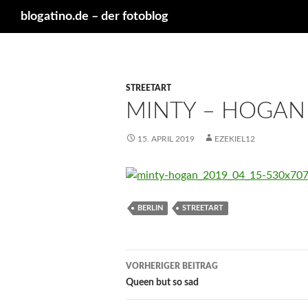
Suchen
blogatino.de – der fotoblog
STREETART
MINTY – HOGAN
15. APRIL 2019
EZEKIEL12
BERLIN
STREETART
Beitragsnavigation
VORHERIGER BEITRAG
Queen but so sad