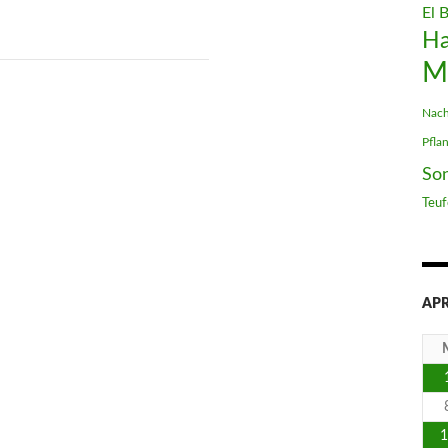
El 
H
M
Nach
Pfla
So
Teuf
APR
1