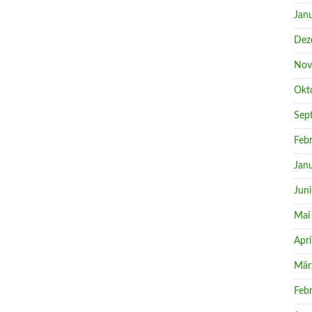
Jan
Dez
Nov
Okt
Sep
Feb
Jan
Jun
Mai
Apri
Mär
Feb