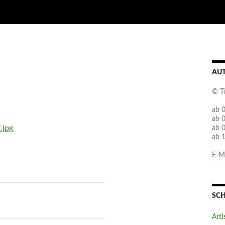
AU
© T
ab 0
ab 
ab 
ab 
E-Ma
SC
ArtI