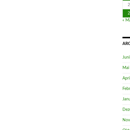
2
2
« M
AR
Jun
Mai
Apri
Feb
Jan
Dez
Nov