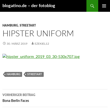
Suchen
blogatino.de – der fotoblog
ZUM
PRIMÄR
INHALT
MENÜ
SPRINGEN
HAMBURG
,
STREETART
HIPSTER UNIFORM
30. MÄRZ 2019
EZEKIEL12
HAMBURG
STREETART
Beitragsnavigation
VORHERIGER BEITRAG
Bona Berlin Faces