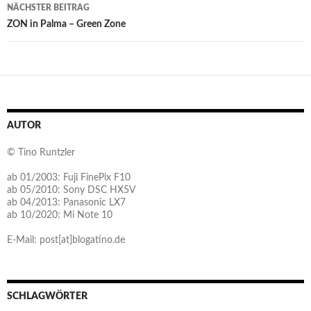
NÄCHSTER BEITRAG
ZON in Palma – Green Zone
AUTOR
© Tino Runtzler
ab 01/2003: Fuji FinePix F10
ab 05/2010: Sony DSC HX5V
ab 04/2013: Panasonic LX7
ab 10/2020: Mi Note 10
E-Mail: post[at]blogatino.de
SCHLAGWÖRTER