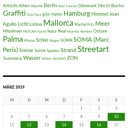
Berlin
El Bocho
Athen
ArtIsLife
Dänemark
Elbe
Atlantik
blau
Cascais
Graffiti
Hamburg
Joan
Himmel
Hafen
grün
Grip Face
Mallorca
Meer
Aguilo
Licht
Lisboa
Martial Arts
Ostsee
Mittelmeer
Neal
MOCAA
Nacht
Natur
Noarnito
Nordsee
Palma
SOMA (Marc
Schlei
SOMA
Pflanze
Skagen
Streetart
Peris)
Strand
Sonne
Sonrie
Spanien
Wasser
ZON
Teufelsberg
zerstört
Winter
MÄRZ 2019
M
D
M
D
F
S
S
1
2
3
4
5
6
7
8
9
10
11
12
13
14
15
16
17