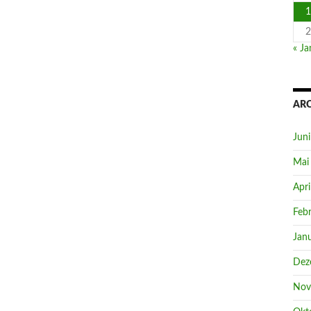
1
2
« Ja
AR
Jun
Mai
Apri
Feb
Jan
Dez
Nov