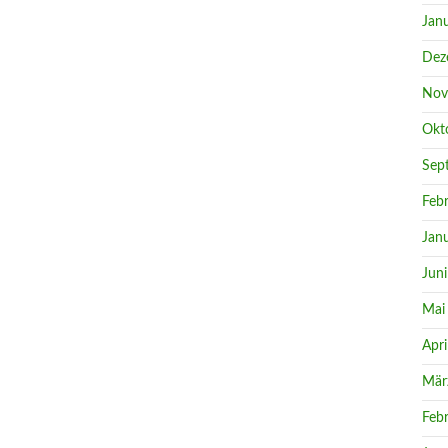
Jan
Dez
Nov
Okt
Sep
Feb
Jan
Jun
Mai
Apri
Mär
Feb