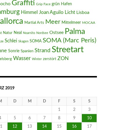
Graffiti
Bocho
Hafen
grün
Grip Face
amburg
Joan Aguilo
Himmel
Licht
Lisboa
allorca
Meer
Mittelmeer
Martial Arts
MOCAA
Palma
Ostsee
Neal
t
Natur
Noarnito
Nordsee
SOMA (Marc Peris)
Schlei
SOMA
nze
Skagen
Streetart
Strand
nne
Sonrie
Spanien
Wasser
ZON
elsberg
zerstört
Winter
Z 2019
M
D
M
D
F
S
S
1
2
3
4
5
6
7
8
9
10
1
12
13
14
15
16
17