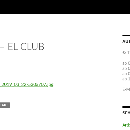
AU
– EL CLUB
© T
ab 0
ab 
ab 
ab 
E-Ma
ETART
SC
ArtI