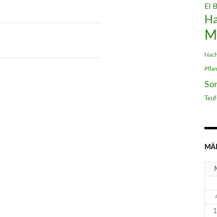
El 
H
M
Nach
Pfla
So
Teuf
MÄR
1