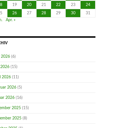
8
19
20
21
22
23
24
5
26
27
28
29
30
31
n.
Apr. »
CHIV
i 2026
(6)
 2026
(15)
l 2026
(11)
ruar 2026
(5)
uar 2026
(16)
ember 2025
(15)
ember 2025
(8)