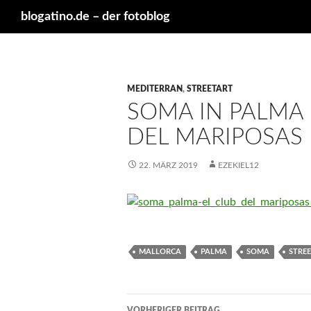
Suchen
blogatino.de – der fotoblog
MEDITERRAN
,
STREETART
SOMA IN PALMA 
DEL MARIPOSAS
22. MÄRZ 2019
EZEKIEL12
MALLORCA
PALMA
SOMA
STRE
Beitragsnavigation
VORHERIGER BEITRAG