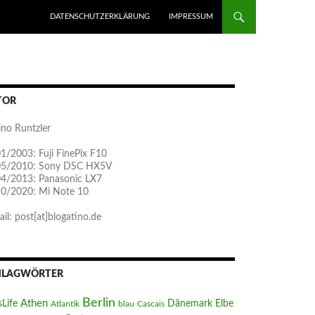
ZUM INHALT SPRINGEN
DATENSCHUTZERKLÄRUNG
IMPRESSUM
TOR
ino Runtzler
1/2003: Fuji FinePix F10
05/2010: Sony DSC HX5V
04/2013: Panasonic LX7
10/2020: Mi Note 10
il: post[at]blogatino.de
HLAGWÖRTER
Berlin
Athen
sLife
Dänemark
Elbe
Atlantik
blau
Cascais