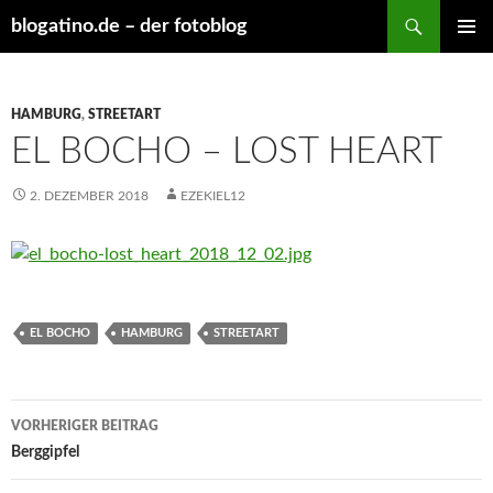
Suchen
blogatino.de – der fotoblog
ZUM
PRIMÄR
INHALT
MENÜ
SPRINGEN
HAMBURG
,
STREETART
EL BOCHO – LOST HEART
2. DEZEMBER 2018
EZEKIEL12
EL BOCHO
HAMBURG
STREETART
Beitragsnavigation
VORHERIGER BEITRAG
Berggipfel