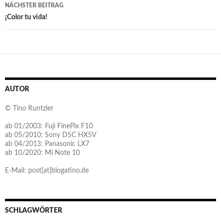
NÄCHSTER BEITRAG
¡Color tu vida!
AUTOR
© Tino Runtzler
ab 01/2003: Fuji FinePix F10
ab 05/2010: Sony DSC HX5V
ab 04/2013: Panasonic LX7
ab 10/2020: Mi Note 10
E-Mail: post[at]blogatino.de
SCHLAGWÖRTER