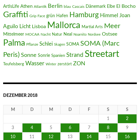
Berlin
El Bocho
Athen
ArtIsLife
Dänemark
Elbe
Atlantik
blau
Cascais
Graffiti
Hamburg
Joan
Himmel
Hafen
grün
Grip Face
Mallorca
Meer
Aguilo
Licht
Lisboa
Martial Arts
Ostsee
Mittelmeer
Neal
MOCAA
Nacht
Natur
Noarnito
Nordsee
Palma
SOMA (Marc
Schlei
SOMA
Pflanze
Skagen
Streetart
Peris)
Strand
Sonne
Sonrie
Spanien
Wasser
ZON
Teufelsberg
zerstört
Winter
DEZEMBER 2018
M
D
M
D
F
S
S
1
2
3
4
5
6
7
8
9
10
11
12
13
14
15
16