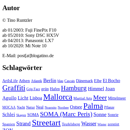
Autor
© Tino Runtzler
ab 01/2003: Fuji FinePix F10
ab 05/2010: Sony DSC HX5V
ab 04/2013: Panasonic LX7
ab 10/2020: Mi Note 10
E-Mail: post[at]blogatino.de
Schlagwörter
Berlin
El Bocho
Athen
ArtIsLife
Dänemark
Elbe
Atlantik
blau
Cascais
Graffiti
Hamburg
Himmel
Joan
Hafen
grün
Grip Face
Mallorca
Meer
Aguilo
Licht
Lisboa
Mittelmeer
Martial Arts
Palma
Ostsee
Neal
MOCAA
Nacht
Natur
Pflanze
Noarnito
Nordsee
SOMA (Marc Peris)
Sonne
Schlei
SOMA
Sonrie
Skagen
Streetart
Strand
Wasser
Spanien
Teufelsberg
zerstört
Winter