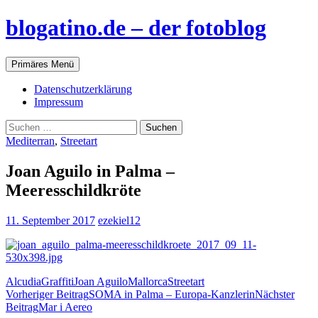
blogatino.de – der fotoblog
Suchen
Zum
Primäres Menü
Inhalt
springen
Datenschutzerklärung
Impressum
Suchen
nach:
Mediterran
,
Streetart
Joan Aguilo in Palma –
Meeresschildkröte
11. September 2017
ezekiel12
Alcudia
Graffiti
Joan Aguilo
Mallorca
Streetart
Beitragsnavigation
Vorheriger Beitrag
SOMA in Palma – Europa-Kanzlerin
Nächster
Beitrag
Mar i Aereo