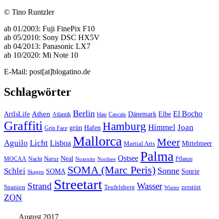
© Tino Runtzler
ab 01/2003: Fuji FinePix F10
ab 05/2010: Sony DSC HX5V
ab 04/2013: Panasonic LX7
ab 10/2020: Mi Note 10
E-Mail: post[at]blogatino.de
Schlagwörter
Berlin
El Bocho
Athen
ArtIsLife
Dänemark
Elbe
Atlantik
blau
Cascais
Graffiti
Hamburg
Himmel
Joan
Hafen
grün
Grip Face
Mallorca
Meer
Aguilo
Licht
Lisboa
Mittelmeer
Martial Arts
Palma
Ostsee
Neal
MOCAA
Nacht
Natur
Pflanze
Noarnito
Nordsee
SOMA (Marc Peris)
Sonne
Schlei
SOMA
Sonrie
Skagen
Streetart
Strand
Wasser
Spanien
Teufelsberg
zerstört
Winter
ZON
August 2017