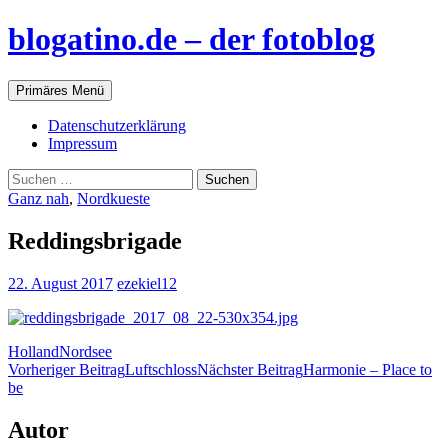
blogatino.de – der fotoblog
Suchen
Zum
Primäres Menü
Inhalt
springen
Datenschutzerklärung
Impressum
Suchen
nach:
Ganz nah
,
Nordkueste
Reddingsbrigade
22. August 2017
ezekiel12
Holland
Nordsee
Beitragsnavigation
Vorheriger Beitrag
Luftschloss
Nächster Beitrag
Harmonie – Place to
be
Autor