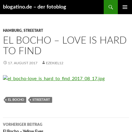
Suchen
blogatino.de – der fotoblog
ZUM
PRIMÄR
INHALT
MENÜ
SPRINGEN
HAMBURG
,
STREETART
EL BOCHO – LOVE IS HARD
TO FIND
17. AUGUST 2017
EZEKIEL12
EL BOCHO
STREETART
Beitragsnavigation
VORHERIGER BEITRAG
El Bocho – Yellow Eyes