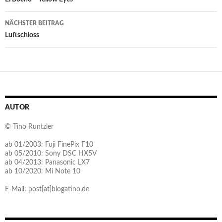
NÄCHSTER BEITRAG
Luftschloss
AUTOR
© Tino Runtzler
ab 01/2003: Fuji FinePix F10
ab 05/2010: Sony DSC HX5V
ab 04/2013: Panasonic LX7
ab 10/2020: Mi Note 10
E-Mail: post[at]blogatino.de