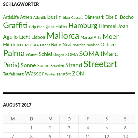
SCHLAGWÖRTER
Berlin
El Bocho
Athen
ArtIsLife
Dänemark
Elbe
Atlantik
blau
Cascais
Graffiti
Hamburg
Joan
Himmel
Hafen
grün
Grip Face
Mallorca
Meer
Aguilo
Licht
Lisboa
Martial Arts
Ostsee
Mittelmeer
Neal
MOCAA
Nacht
Natur
Noarnito
Nordsee
Palma
SOMA (Marc
Schlei
SOMA
Pflanze
Skagen
Streetart
Peris)
Strand
Sonne
Sonrie
Spanien
Wasser
ZON
Teufelsberg
zerstört
Winter
AUGUST 2017
M
D
M
D
F
S
S
1
2
3
4
5
6
7
8
9
10
11
12
13