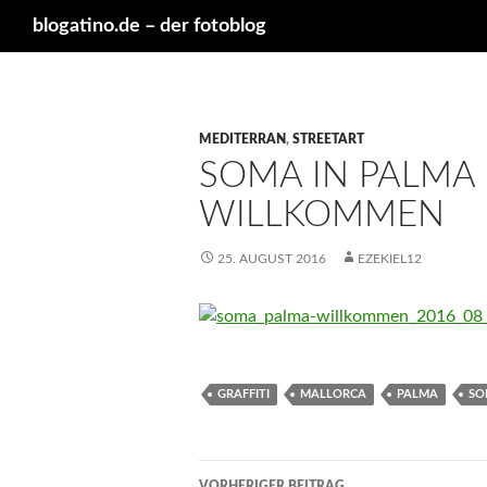
Suchen
blogatino.de – der fotoblog
MEDITERRAN
,
STREETART
SOMA IN PALMA 
WILLKOMMEN
25. AUGUST 2016
EZEKIEL12
GRAFFITI
MALLORCA
PALMA
SO
Beitragsnavigation
VORHERIGER BEITRAG