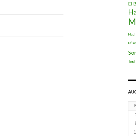
El 
H
M
Nach
Pfla
So
Teuf
AUG
1