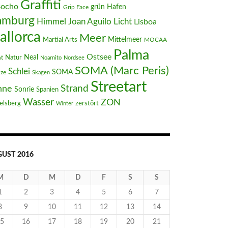
Graffiti
Bocho
Hafen
grün
Grip Face
amburg
Joan Aguilo
Himmel
Licht
Lisboa
allorca
Meer
Mittelmeer
Martial Arts
MOCAA
Palma
Ostsee
Neal
t
Natur
Noarnito
Nordsee
SOMA (Marc Peris)
Schlei
SOMA
nze
Skagen
Streetart
Strand
nne
Sonrie
Spanien
Wasser
ZON
elsberg
zerstört
Winter
UST 2016
M
D
M
D
F
S
S
1
2
3
4
5
6
7
8
9
10
11
12
13
14
5
16
17
18
19
20
21