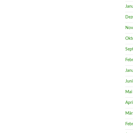
Jan
Dez
Nov
Okt
Sep
Feb
Jan
Jun
Mai
Apri
Mär
Feb