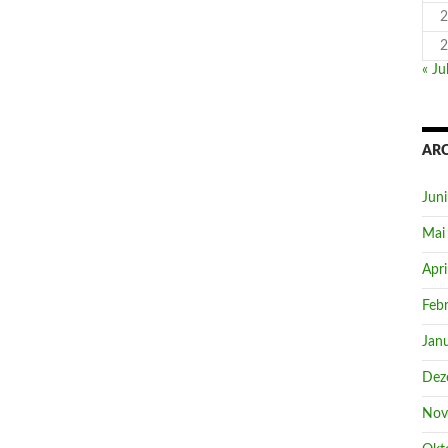
2
2
« Jul
AR
Jun
Mai
Apri
Feb
Jan
Dez
Nov