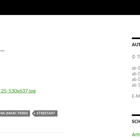
AU
–
© T
ab 0
ab 
ab 
ab 
E-Ma
MA (MARC PERIS)
STREETART
SC
ArtI