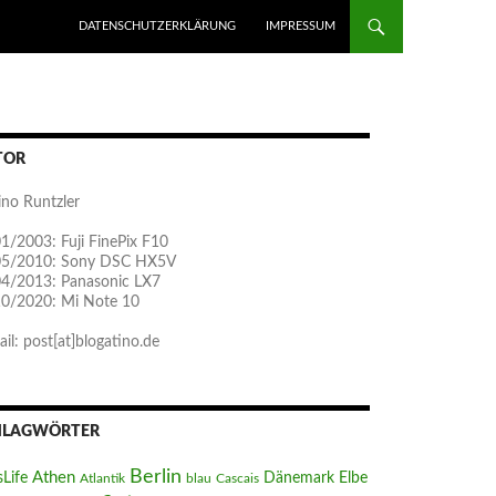
ZUM INHALT SPRINGEN
DATENSCHUTZERKLÄRUNG
IMPRESSUM
TOR
ino Runtzler
1/2003: Fuji FinePix F10
05/2010: Sony DSC HX5V
04/2013: Panasonic LX7
10/2020: Mi Note 10
il: post[at]blogatino.de
HLAGWÖRTER
Berlin
Athen
sLife
Dänemark
Elbe
Atlantik
blau
Cascais