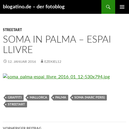
Suchen
blogatino.de – der fotoblog
ZUM
PRIMÄR
INHALT
MENÜ
SPRINGEN
STREETART
SOMA IN PALMA – ESPAI
LLIVRE
12. JANUAR 2016
EZEKIEL12
GRAFFITI
MALLORCA
PALMA
SOMA (MARC PERIS)
STREETART
Beitragsnavigation
VORHERIGER BEITRAG