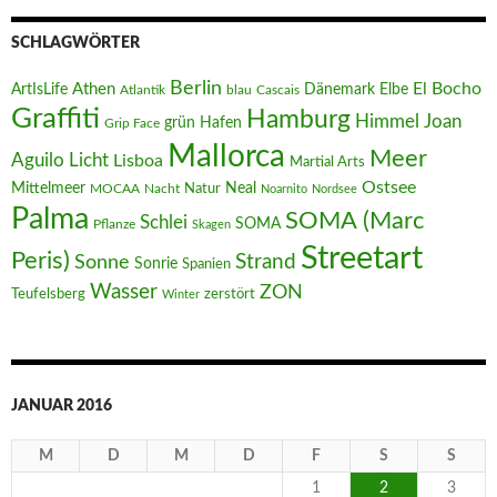
SCHLAGWÖRTER
Berlin
El Bocho
Athen
ArtIsLife
Dänemark
Elbe
Atlantik
blau
Cascais
Graffiti
Hamburg
Joan
Himmel
Hafen
grün
Grip Face
Mallorca
Meer
Aguilo
Licht
Lisboa
Martial Arts
Ostsee
Mittelmeer
Neal
MOCAA
Nacht
Natur
Noarnito
Nordsee
Palma
SOMA (Marc
Schlei
SOMA
Pflanze
Skagen
Streetart
Peris)
Strand
Sonne
Sonrie
Spanien
Wasser
ZON
Teufelsberg
zerstört
Winter
JANUAR 2016
M
D
M
D
F
S
S
1
2
3