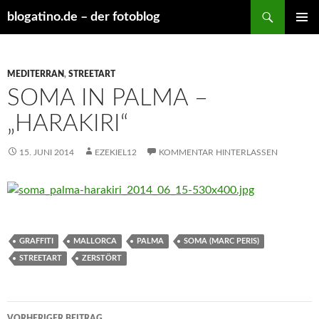
Suchen
blogatino.de – der fotoblog
ZUM
PRIMÄR
INHALT
MENÜ
SPRINGEN
MEDITERRAN
,
STREETART
SOMA IN PALMA –
„HARAKIRI“
15. JUNI 2014
EZEKIEL12
KOMMENTAR HINTERLASSEN
GRAFFITI
MALLORCA
PALMA
SOMA (MARC PERIS)
STREETART
ZERSTÖRT
Beitragsnavigation
VORHERIGER BEITRAG