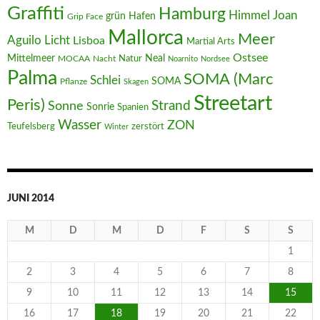
Graffiti
Hamburg
Joan
Himmel
Hafen
grün
Grip Face
Mallorca
Meer
Aguilo
Licht
Lisboa
Martial Arts
Ostsee
Mittelmeer
Neal
MOCAA
Nacht
Natur
Noarnito
Nordsee
Palma
SOMA (Marc
Schlei
SOMA
Pflanze
Skagen
Streetart
Peris)
Strand
Sonne
Sonrie
Spanien
Wasser
ZON
Teufelsberg
zerstört
Winter
JUNI 2014
M
D
M
D
F
S
S
1
2
3
4
5
6
7
8
9
10
11
12
13
14
15
16
17
18
19
20
21
22