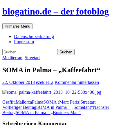
blogatino.de – der fotoblog
Suchen
Zum
Primäres Menü
Inhalt
springen
Datenschutzerklärung
Impressum
Suchen
nach:
Mediterran
,
Streetart
SOMA in Palma – „Kaffeefahrt“
22. Oktober 2013
ezekiel12
Kommentar hinterlassen
Graffiti
Mallorca
Palma
SOMA (Marc Peris)
Streetart
Beitragsnavigation
Vorheriger Beitrag
SOMA in Palma – „Somafant“
Nächster
Beitrag
SOMA in Palma – „Business Man“
Schreibe einen Kommentar