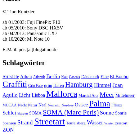
© Tino Runtzler
ab 01/2003: Fuji FinePix F10
ab 05/2010: Sony DSC HX5V
ab 04/2013: Panasonic LX7
ab 10/2020: Mi Note 10
E-Mail: post[at]blogatino.de
Schlagwörter
Berlin
El Bocho
Athen
ArtIsLife
Dänemark
Elbe
Atlantik
blau
Cascais
Graffiti
Hamburg
Himmel
Joan
Hafen
grün
Grip Face
Mallorca
Meer
Aguilo
Licht
Lisboa
Mittelmeer
Martial Arts
Palma
Ostsee
Neal
MOCAA
Nacht
Natur
Pflanze
Noarnito
Nordsee
SOMA (Marc Peris)
Sonne
Schlei
SOMA
Sonrie
Skagen
Streetart
Strand
Wasser
Spanien
Teufelsberg
zerstört
Winter
ZON