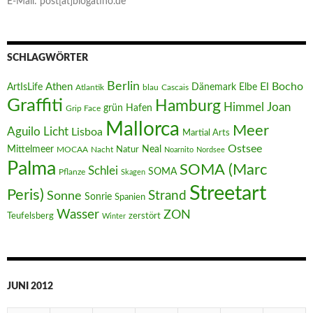
E-Mail: post[at]blogatino.de
SCHLAGWÖRTER
Berlin
El Bocho
Athen
ArtIsLife
Dänemark
Elbe
Atlantik
blau
Cascais
Graffiti
Hamburg
Joan
Himmel
Hafen
grün
Grip Face
Mallorca
Meer
Aguilo
Licht
Lisboa
Martial Arts
Ostsee
Mittelmeer
Neal
MOCAA
Nacht
Natur
Noarnito
Nordsee
Palma
SOMA (Marc
Schlei
SOMA
Pflanze
Skagen
Streetart
Peris)
Strand
Sonne
Sonrie
Spanien
Wasser
ZON
Teufelsberg
zerstört
Winter
JUNI 2012