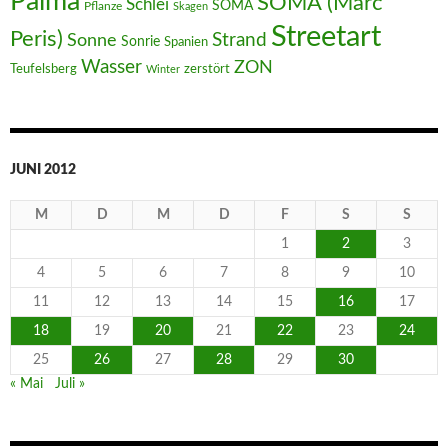
Palma
SOMA (Marc
Schlei
SOMA
Pflanze
Skagen
Streetart
Peris)
Strand
Sonne
Sonrie
Spanien
Wasser
ZON
Teufelsberg
zerstört
Winter
JUNI 2012
M
D
M
D
F
S
S
1
2
3
4
5
6
7
8
9
10
11
12
13
14
15
16
17
18
19
20
21
22
23
24
25
26
27
28
29
30
« Mai
Juli »