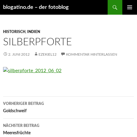
Suchen
blogatino.de – der fotoblog
ZUM
PRIMÄR
INHALT
MENÜ
SPRINGEN
HISTORISCH
,
INDIEN
SILBERPFORTE
2. JUNI 2012
EZEKIEL12
KOMMENTAR HINTERLASSEN
Beitragsnavigation
VORHERIGER BEITRAG
Goldschweif
NÄCHSTER BEITRAG
Meeresfrüchte