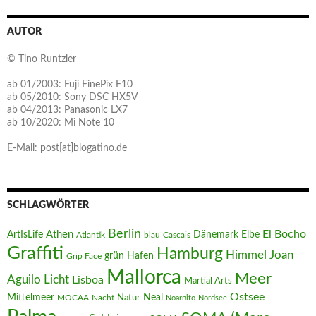
AUTOR
© Tino Runtzler
ab 01/2003: Fuji FinePix F10
ab 05/2010: Sony DSC HX5V
ab 04/2013: Panasonic LX7
ab 10/2020: Mi Note 10
E-Mail: post[at]blogatino.de
SCHLAGWÖRTER
Berlin
El Bocho
Athen
ArtIsLife
Dänemark
Elbe
Atlantik
blau
Cascais
Graffiti
Hamburg
Joan
Himmel
Hafen
grün
Grip Face
Mallorca
Meer
Aguilo
Licht
Lisboa
Martial Arts
Ostsee
Mittelmeer
Neal
MOCAA
Nacht
Natur
Noarnito
Nordsee