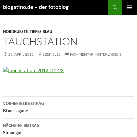
Suchen
blogatino.de – der fotoblog
ZUM
PRIMÄR
INHALT
MENÜ
SPRINGEN
NORDKUESTE
,
TIEFES BLAU
TAUCHSTATION
23. APRIL 2012
EZEKIEL12
KOMMENTAR HINTERLASSEN
Beitragsnavigation
VORHERIGER BEITRAG
Blaue Lagune
NÄCHSTER BEITRAG
Strandgut