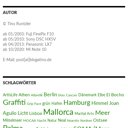
AUTOR
© Tino Runtzler
ab 01/2003: Fuji FinePix F10
ab 05/2010: Sony DSC HX5V
ab 04/2013: Panasonic LX7
ab 10/2020: Mi Note 10
E-Mail: post[at]blogatino.de
SCHLAGWÖRTER
Berlin
El Bocho
Athen
ArtIsLife
Dänemark
Elbe
Atlantik
blau
Cascais
Graffiti
Hamburg
Joan
Himmel
Hafen
grün
Grip Face
Mallorca
Meer
Aguilo
Licht
Lisboa
Martial Arts
Ostsee
Mittelmeer
Neal
MOCAA
Nacht
Natur
Noarnito
Nordsee