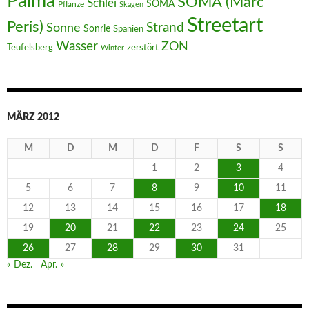
Palma
SOMA (Marc
Schlei
SOMA
Pflanze
Skagen
Streetart
Peris)
Strand
Sonne
Sonrie
Spanien
Wasser
ZON
Teufelsberg
zerstört
Winter
MÄRZ 2012
M
D
M
D
F
S
S
1
2
3
4
5
6
7
8
9
10
11
12
13
14
15
16
17
18
19
20
21
22
23
24
25
26
27
28
29
30
31
« Dez.
Apr. »