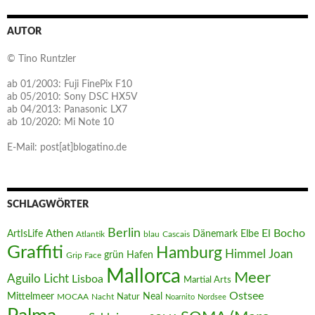
AUTOR
© Tino Runtzler
ab 01/2003: Fuji FinePix F10
ab 05/2010: Sony DSC HX5V
ab 04/2013: Panasonic LX7
ab 10/2020: Mi Note 10
E-Mail: post[at]blogatino.de
SCHLAGWÖRTER
Berlin
El Bocho
Athen
ArtIsLife
Dänemark
Elbe
Atlantik
blau
Cascais
Graffiti
Hamburg
Joan
Himmel
Hafen
grün
Grip Face
Mallorca
Meer
Aguilo
Licht
Lisboa
Martial Arts
Ostsee
Mittelmeer
Neal
MOCAA
Nacht
Natur
Noarnito
Nordsee