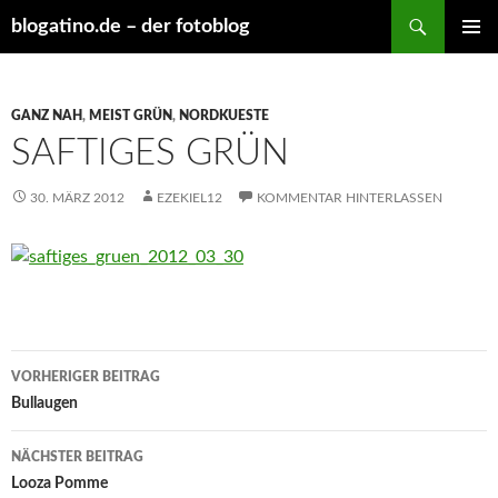
Suchen
blogatino.de – der fotoblog
ZUM
PRIMÄR
INHALT
MENÜ
SPRINGEN
GANZ NAH
,
MEIST GRÜN
,
NORDKUESTE
SAFTIGES GRÜN
30. MÄRZ 2012
EZEKIEL12
KOMMENTAR HINTERLASSEN
Beitragsnavigation
VORHERIGER BEITRAG
Bullaugen
NÄCHSTER BEITRAG
Looza Pomme