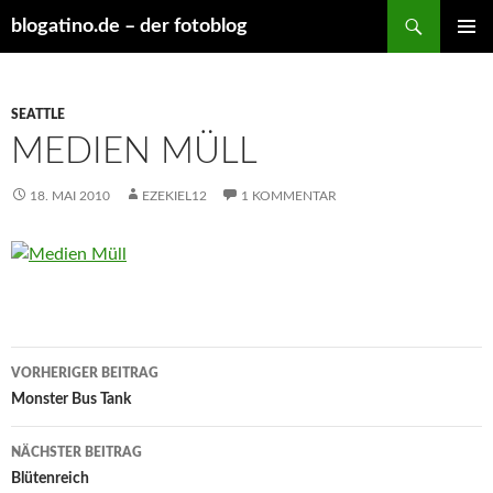
Suchen
blogatino.de – der fotoblog
ZUM
PRIMÄR
INHALT
MENÜ
SPRINGEN
SEATTLE
MEDIEN MÜLL
18. MAI 2010
EZEKIEL12
1 KOMMENTAR
Beitragsnavigation
VORHERIGER BEITRAG
Monster Bus Tank
NÄCHSTER BEITRAG
Blütenreich