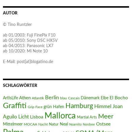
AUTOR
© Tino Runtzler
ab 01/2003: Fuji FinePix F10
ab 05/2010: Sony DSC HX5V
ab 04/2013: Panasonic LX7
ab 10/2020: Mi Note 10
E-Mail: post[at]blogatino.de
SCHLAGWÖRTER
Berlin
El Bocho
Athen
ArtIsLife
Dänemark
Elbe
Atlantik
blau
Cascais
Graffiti
Hamburg
Joan
Himmel
Hafen
grün
Grip Face
Mallorca
Meer
Aguilo
Licht
Lisboa
Martial Arts
Ostsee
Mittelmeer
Neal
MOCAA
Nacht
Natur
Noarnito
Nordsee