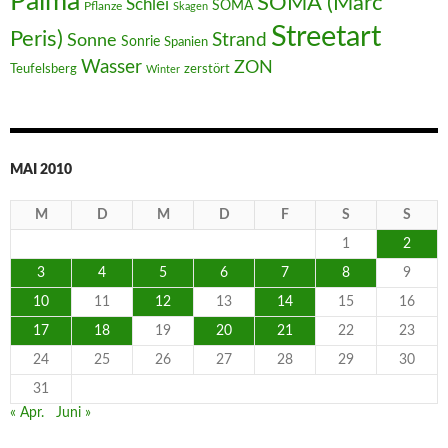
Palma
SOMA (Marc
Schlei
SOMA
Pflanze
Skagen
Streetart
Peris)
Strand
Sonne
Sonrie
Spanien
Wasser
ZON
Teufelsberg
zerstört
Winter
MAI 2010
M
D
M
D
F
S
S
1
2
3
4
5
6
7
8
9
10
11
12
13
14
15
16
17
18
19
20
21
22
23
24
25
26
27
28
29
30
31
« Apr.
Juni »