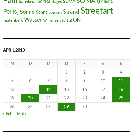
Palma
SOMA (Marc
Schlei
SOMA
Pflanze
Skagen
Streetart
Peris)
Strand
Sonne
Sonrie
Spanien
Wasser
ZON
Teufelsberg
zerstört
Winter
APRIL 2010
M
D
M
D
F
S
S
1
2
3
4
5
6
7
8
9
10
11
12
13
14
15
16
17
18
19
20
21
22
23
24
25
26
27
28
29
30
« Feb.
Mai »