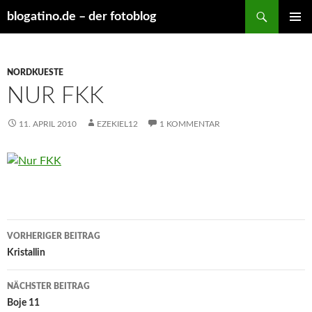
Suchen
blogatino.de – der fotoblog
ZUM
PRIMÄR
INHALT
MENÜ
SPRINGEN
NORDKUESTE
NUR FKK
11. APRIL 2010
EZEKIEL12
1 KOMMENTAR
Beitragsnavigation
VORHERIGER BEITRAG
Kristallin
NÄCHSTER BEITRAG
Boje 11