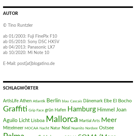
AUTOR
© Tino Runtzler
ab 01/2003: Fuji FinePix F10
ab 05/2010: Sony DSC HX5V
ab 04/2013: Panasonic LX7
ab 10/2020: Mi Note 10
E-Mail: post[at]blogatino.de
SCHLAGWÖRTER
Berlin
El Bocho
Athen
ArtIsLife
Dänemark
Elbe
Atlantik
blau
Cascais
Graffiti
Hamburg
Joan
Himmel
Hafen
grün
Grip Face
Mallorca
Meer
Aguilo
Licht
Lisboa
Martial Arts
Ostsee
Mittelmeer
Neal
MOCAA
Nacht
Natur
Noarnito
Nordsee