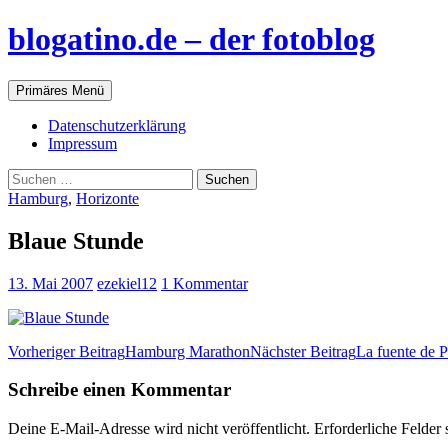
blogatino.de – der fotoblog
Suchen
Zum
Primäres Menü
Inhalt
springen
Datenschutzerklärung
Impressum
Suchen
nach:
Hamburg
,
Horizonte
Blaue Stunde
13. Mai 2007
ezekiel12
1 Kommentar
Beitragsnavigation
Vorheriger Beitrag
Hamburg Marathon
Nächster Beitrag
La fuente de 
Schreibe einen Kommentar
Deine E-Mail-Adresse wird nicht veröffentlicht.
Erforderliche Felder 