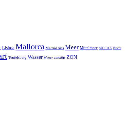
Mallorca
Meer
t
Lisboa
Mittelmeer
Martial Arts
MOCAA
Nacht
art
Wasser
ZON
Teufelsberg
zerstört
Winter