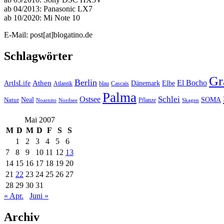
ab 04/2013: Panasonic LX7
ab 10/2020: Mi Note 10
E-Mail: post[at]blogatino.de
Schlagwörter
Gra
Berlin
El Bocho
Athen
ArtIsLife
Dänemark
Elbe
Atlantik
blau
Cascais
Palma
Ostsee
Schlei
SOMA
Neal
Natur
Pflanze
Noarnito
Nordsee
Skagen
Mai 2007
M
D
M
D
F
S
S
1
2
3
4
5
6
7
8
9
10
11
12
13
14
15
16
17
18
19
20
21
22
23
24
25
26
27
28
29
30
31
« Apr.
Juni »
Archiv