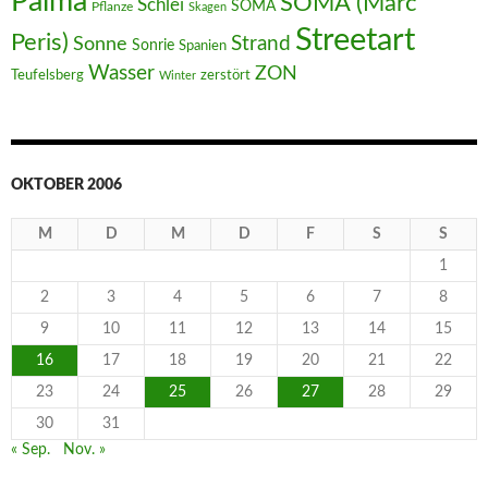
Palma
SOMA (Marc
Schlei
SOMA
Pflanze
Skagen
Streetart
Peris)
Strand
Sonne
Sonrie
Spanien
Wasser
ZON
Teufelsberg
zerstört
Winter
OKTOBER 2006
M
D
M
D
F
S
S
1
2
3
4
5
6
7
8
9
10
11
12
13
14
15
16
17
18
19
20
21
22
23
24
25
26
27
28
29
30
31
« Sep.
Nov. »