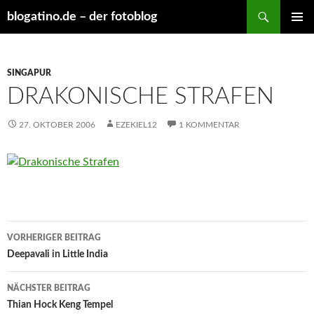
Suchen
blogatino.de – der fotoblog
ZUM
PRIMÄR
INHALT
MENÜ
SPRINGEN
SINGAPUR
DRAKONISCHE STRAFEN
27. OKTOBER 2006
EZEKIEL12
1 KOMMENTAR
Beitragsnavigation
VORHERIGER BEITRAG
Deepavali in Little India
NÄCHSTER BEITRAG
Thian Hock Keng Tempel