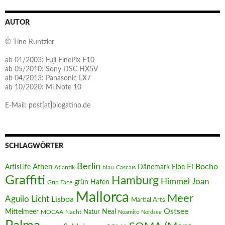
AUTOR
© Tino Runtzler
ab 01/2003: Fuji FinePix F10
ab 05/2010: Sony DSC HX5V
ab 04/2013: Panasonic LX7
ab 10/2020: Mi Note 10
E-Mail: post[at]blogatino.de
SCHLAGWÖRTER
Berlin
El Bocho
Athen
ArtIsLife
Dänemark
Elbe
Atlantik
blau
Cascais
Graffiti
Hamburg
Joan
Himmel
Hafen
grün
Grip Face
Mallorca
Meer
Aguilo
Licht
Lisboa
Martial Arts
Ostsee
Mittelmeer
Neal
MOCAA
Nacht
Natur
Noarnito
Nordsee