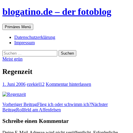
blogatino.de – der fotoblog
Suchen
Zum
Primäres Menü
Inhalt
springen
Datenschutzerklärung
Impressum
Suchen
nach:
Meist grün
Regenzeit
1. Juni 2006
ezekiel12
Kommentar hinterlassen
Beitragsnavigation
Vorheriger Beitrag
Flieg ich oder schwimm ich?
Nächster
Beitrag
Rollfeld am Affenfelsen
Schreibe einen Kommentar
Deine E-Mail-Adresse wird nicht veröffentlicht.
Erforderliche