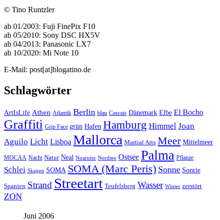
© Tino Runtzler
ab 01/2003: Fuji FinePix F10
ab 05/2010: Sony DSC HX5V
ab 04/2013: Panasonic LX7
ab 10/2020: Mi Note 10
E-Mail: post[at]blogatino.de
Schlagwörter
Berlin
El Bocho
Athen
ArtIsLife
Dänemark
Elbe
Atlantik
blau
Cascais
Graffiti
Hamburg
Himmel
Joan
Hafen
grün
Grip Face
Mallorca
Meer
Aguilo
Licht
Lisboa
Mittelmeer
Martial Arts
Palma
Ostsee
Neal
MOCAA
Nacht
Natur
Pflanze
Noarnito
Nordsee
SOMA (Marc Peris)
Sonne
Schlei
SOMA
Sonrie
Skagen
Streetart
Strand
Wasser
Spanien
Teufelsberg
zerstört
Winter
ZON
Juni 2006