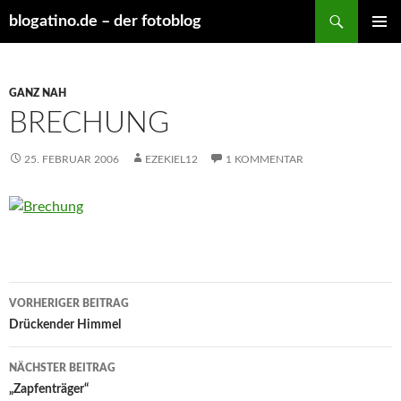
Suchen
blogatino.de – der fotoblog
ZUM
PRIMÄR
INHALT
MENÜ
SPRINGEN
GANZ NAH
BRECHUNG
25. FEBRUAR 2006
EZEKIEL12
1 KOMMENTAR
Beitragsnavigation
VORHERIGER BEITRAG
Drückender Himmel
NÄCHSTER BEITRAG
„Zapfenträger“