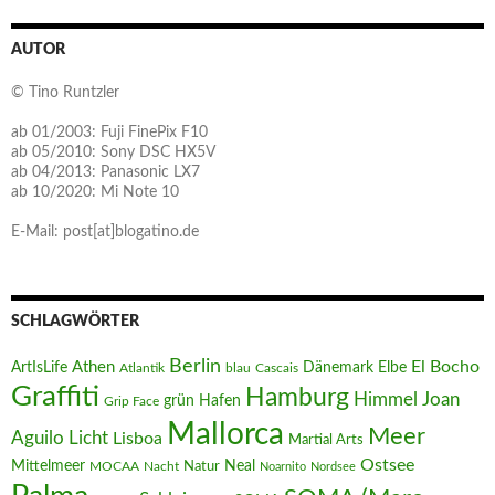
AUTOR
© Tino Runtzler
ab 01/2003: Fuji FinePix F10
ab 05/2010: Sony DSC HX5V
ab 04/2013: Panasonic LX7
ab 10/2020: Mi Note 10
E-Mail: post[at]blogatino.de
SCHLAGWÖRTER
Berlin
El Bocho
Athen
ArtIsLife
Dänemark
Elbe
Atlantik
blau
Cascais
Graffiti
Hamburg
Joan
Himmel
Hafen
grün
Grip Face
Mallorca
Meer
Aguilo
Licht
Lisboa
Martial Arts
Ostsee
Mittelmeer
Neal
MOCAA
Nacht
Natur
Noarnito
Nordsee