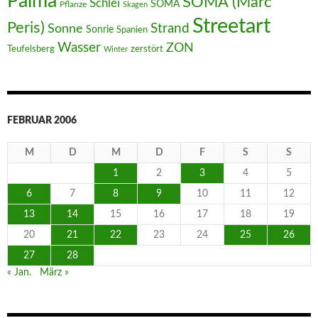
Palma
SOMA (Marc
Schlei
SOMA
Pflanze
Skagen
Streetart
Peris)
Strand
Sonne
Sonrie
Spanien
Wasser
ZON
Teufelsberg
zerstört
Winter
FEBRUAR 2006
M
D
M
D
F
S
S
1
2
3
4
5
6
7
8
9
10
11
12
13
14
15
16
17
18
19
20
21
22
23
24
25
26
27
28
« Jan.
März »