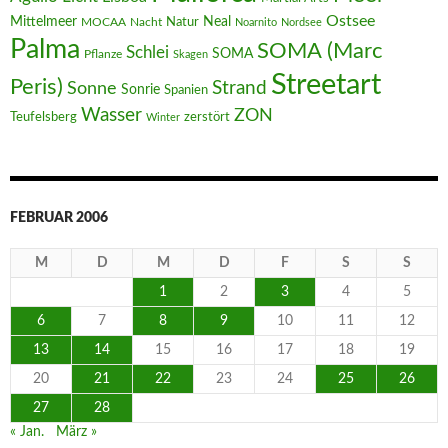
Ostsee
Mittelmeer
Neal
MOCAA
Nacht
Natur
Noarnito
Nordsee
Palma
SOMA (Marc
Schlei
SOMA
Pflanze
Skagen
Streetart
Peris)
Strand
Sonne
Sonrie
Spanien
Wasser
ZON
Teufelsberg
zerstört
Winter
FEBRUAR 2006
M
D
M
D
F
S
S
1
2
3
4
5
6
7
8
9
10
11
12
13
14
15
16
17
18
19
20
21
22
23
24
25
26
27
28
« Jan.
März »