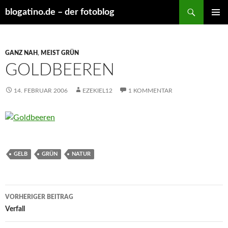
Suchen
blogatino.de – der fotoblog
ZUM
PRIMÄR
INHALT
MENÜ
SPRINGEN
GANZ NAH
,
MEIST GRÜN
GOLDBEEREN
14. FEBRUAR 2006
EZEKIEL12
1 KOMMENTAR
GELB
GRÜN
NATUR
Beitragsnavigation
VORHERIGER BEITRAG
Verfall