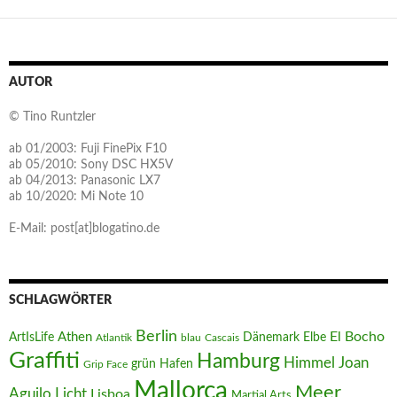
AUTOR
© Tino Runtzler
ab 01/2003: Fuji FinePix F10
ab 05/2010: Sony DSC HX5V
ab 04/2013: Panasonic LX7
ab 10/2020: Mi Note 10
E-Mail: post[at]blogatino.de
SCHLAGWÖRTER
Berlin
El Bocho
Athen
ArtIsLife
Dänemark
Elbe
Atlantik
blau
Cascais
Graffiti
Hamburg
Joan
Himmel
Hafen
grün
Grip Face
Mallorca
Meer
Aguilo
Licht
Lisboa
Martial Arts