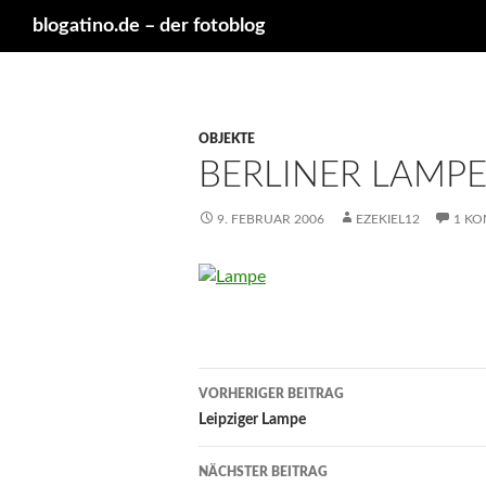
Suchen
blogatino.de – der fotoblog
OBJEKTE
BERLINER LAMP
9. FEBRUAR 2006
EZEKIEL12
1 K
Beitragsnavigation
VORHERIGER BEITRAG
Leipziger Lampe
NÄCHSTER BEITRAG