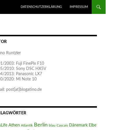
ZUM INHALT SPRINGEN
DATENSCHUTZERKLÄRUNG
IMPRESSUM
TOR
ino Runtzler
1/2003: Fuji FinePix F10
05/2010: Sony DSC HX5V
04/2013: Panasonic LX7
10/2020: Mi Note 10
il: post[at]blogatino.de
HLAGWÖRTER
Berlin
Athen
sLife
Dänemark
Elbe
Atlantik
blau
Cascais