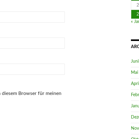
2
2
« Ja
AR
Jun
Mai
Apri
n diesem Browser für meinen
Feb
Jan
Dez
Nov